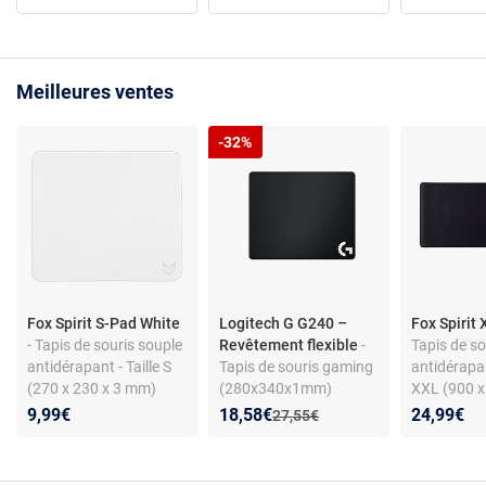
Meilleures ventes
-32%
Fox Spirit S-Pad White
Logitech G G240 –
Fox Spirit
- Tapis de souris souple
Revêtement flexible
-
Tapis de so
antidérapant - Taille S
Tapis de souris gaming
antidérapan
(270 x 230 x 3 mm)
(280x340x1mm)
XXL (900 x
souple, revêtement en
mm)
Nouveau prix :
Réduction de :
9,99€
18,58€
24,99€
Ancien prix :
27,55€
tissu