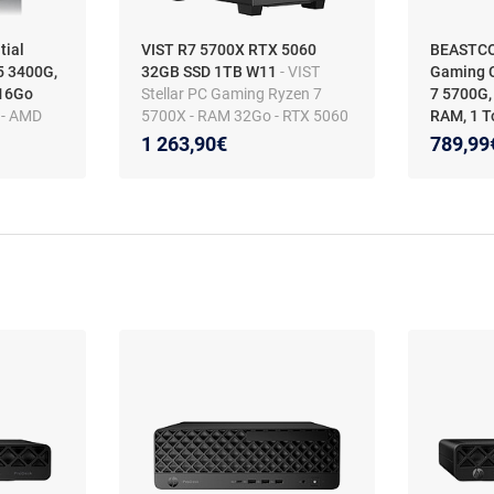
ial
VIST R7 5700X RTX 5060
BEASTCO
5 3400G,
32GB SSD 1TB W11
- VIST
Gaming 
 16Go
Stellar PC Gaming Ryzen 7
7 5700G,
 - AMD
5700X - RAM 32Go - RTX 5060
RAM, 1 
- 1TB SSD
- SSD 1To M.2 - WIFI - Windows
- AMD Ry
Nouveau
Réducti
1 263,90€
789,99
:
 -
11 Pro
To SSD -