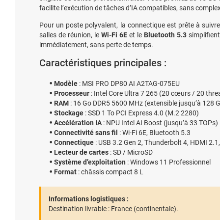
facilite l’exécution de tâches d’IA compatibles, sans complex
Pour un poste polyvalent, la connectique est prête à suivr
salles de réunion, le
Wi-Fi 6E
et le
Bluetooth 5.3
simplifien
immédiatement, sans perte de temps.
Caractéristiques principales :
Modèle
: MSI PRO DP80 AI A2TAG-075EU
Processeur
: Intel Core Ultra 7 265 (20 cœurs / 20 thr
RAM
: 16 Go DDR5 5600 MHz (extensible jusqu’à 128 
Stockage
: SSD 1 To PCI Express 4.0 (M.2 2280)
Accélération IA
: NPU Intel AI Boost (jusqu’à 33 TOPs)
Connectivité sans fil
: Wi-Fi 6E, Bluetooth 5.3
Connectique
: USB 3.2 Gen 2, Thunderbolt 4, HDMI 2.1,
Lecteur de cartes
: SD / MicroSD
Système d’exploitation
: Windows 11 Professionnel
Format
: châssis compact 8 L
Informations logistiques :
Destination livrable :
France (continentale).