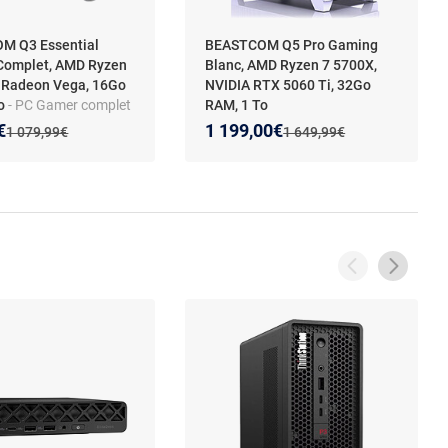
M Q3 Essential
BEASTCOM Q5 Pro Gaming
Complet, AMD Ryzen
Blanc, AMD Ryzen 7 5700X,
 Radeon Vega, 16Go
NVIDIA RTX 5060 Ti, 32Go
To
- PC Gamer complet
RAM, 1 To
zen 7, 32 Go RAM, 1
 prix :
on de :
Nouveau prix :
Réduction de :
€
1 199,00€
Ancien prix :
Ancien prix :
1 079,99€
1 649,99€
 Windows 11 Pro