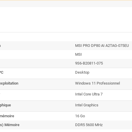
n
MSI PRO DP80 AI A2TAG-075EU
MSI
9S6-B20811-075
PC
Desktop
xploitation
Windows 11 Professionnel
r
Intel Core Ultra 7
aphique
Intel Graphics
a mémoire
16 Go
s) Mémoire
DDR5 5600 MHz