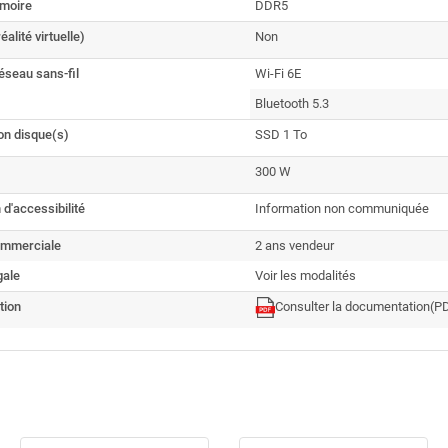
moire
DDR5
alité virtuelle)
Non
éseau sans-fil
Wi-Fi 6E
Bluetooth 5.3
on disque(s)
SSD 1 To
300 W
 d'accessibilité
Information non communiquée
ommerciale
2 ans vendeur
gale
Voir les modalités
tion
Consulter la documentation
(P