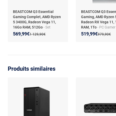
BEASTCOM Q3 Essential
BEASTCOM Q3 Essent
Gaming Complet, AMD Ryzen
Gaming, AMD Ryzen 
5 3400G, Radeon Vega 11,
Radeon RX Vega 11,
16Go RAM, 512Go
- Set
RAM, 1To
- PC Gamer
complet PC - AMD Ryzen 5 -
Ryzen 5 - 32GB RAM 
Nouveau prix :
Réduction de :
Nouveau prix :
Réduction de :
569,99€
519,99€
Ancien prix :
Ancien prix 
1 129,90€
979,90€
16Go RAM - 1To SSD - Ecran
- Vega 11 - HDMI - WiFi
LED 24" - Windows 11 Pro
Windows 11 Pro
Produits similaires