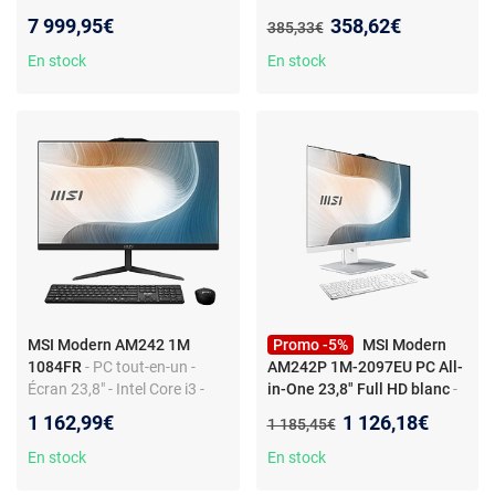
NVIDIA GeForce RTX 5090
- Wi-Fi 6E - Bluetooth 5.3
Nouveau prix :
7 999,95€
358,62€
Ancien prix :
385,33€
32 Go DLSS 4 Wi-Fi
7/Bluetooth Windows 11
En stock
En stock
Famille
MSI Modern AM242 1M
Promo -5%
MSI Modern
1084FR
- PC tout-en-un -
AM242P 1M-2097EU PC All-
Écran 23,8" - Intel Core i3 -
in-One 23,8" Full HD blanc
-
RAM 8 Go - SSD 512 Go -
MSI Modern AM242P 1M-
Nouveau prix :
1 162,99€
1 126,18€
Ancien prix :
1 185,45€
Windows 10
2097EU PC All-in-One 23,8"
Full HD Intel Core 7 150U 16
En stock
En stock
Go DDR5 512 Go SSD