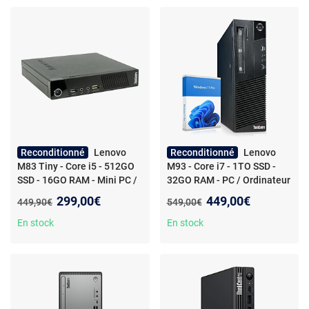
Reconditionné
Lenovo
Reconditionné
Lenovo
M83 Tiny - Core i5 - 512GO
M93 - Core i7 - 1TO SSD -
SSD - 16GO RAM - Mini PC /
32GO RAM - PC / Ordinateur
Ordinateur de bureau -
de bureau - Reconditionné
Nouveau prix :
Nouveau prix :
299,00€
449,00€
Ancien prix :
Ancien prix :
449,90€
549,00€
Reconditionné
En stock
En stock