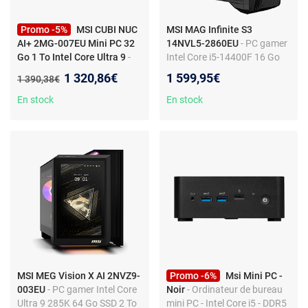
Promo -5%
MSI CUBI NUC
MSI MAG Infinite S3
AI+ 2MG-007EU Mini PC 32
14NVL5-2860EU
- PC gamer
Go 1 To Intel Core Ultra 9
-
Intel Core i5-14400F 16 Go
MSI Cubi NUC AI+ 2MG-
SSD 1 To NVIDIA GeForce
Nouveau prix :
1 320,86€
1 599,95€
Ancien prix :
1 390,38€
007EU Copilot+ Mini PC Intel
RTX 5060 8 Go DLSS 4 Wi-Fi
Core Ultra 9 288V, 32 Go, 1
6E/Bluetooth Windows 11
En stock
En stock
To, Windows 11 Pro
Famille
MSI MEG Vision X AI 2NVZ9-
Promo -6%
Msi Mini PC -
003EU
- PC gamer Intel Core
Noir
- Ordinateur de bureau
Ultra 9 285K 64 Go SSD 2 To
mini PC - Intel Core i5 - DDR5