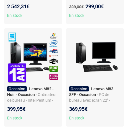
4070 Ti FreeDOS
de bureau - Reconditionné
Nouveau prix :
2 542,31€
299,00€
Ancien prix :
399,00€
En stock
En stock
Occasion
Lenovo M82 -
Occasion
Lenovo M83
Noir - Occasion
- Ordinateur
SFF - Occasion
- PC de
de bureau - Intel Pentium -
bureau avec écran 22" -
HDD - Graveur DVD - Wi-Fi -
G3220 - RAM 32Go - Disque
399,95€
369,95€
Windows 8 Pro
500Go - Windows 10 - WiFi
En stock
En stock