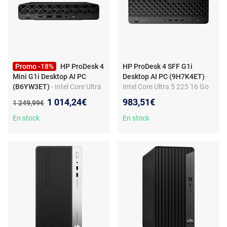
Promo -18%
HP ProDesk 4
HP ProDesk 4 SFF G1i
Mini G1i Desktop AI PC
Desktop AI PC (9H7K4ET)
-
(B6YW3ET)
- Intel Core Ultra
Intel Core Ultra 5 225 16 Go
5 225T 16 Go SSD 512 Go Wi-
SSD 512 Go Wi-Fi
Nouveau prix :
1 014,24€
983,51€
Ancien prix :
1 249,99€
Fi 6E/Bluetooth Windows 11
6E/Bluetooth Windows 11
Professionnel (sans écran)
Professionnel (sans écran)
En stock
En stock