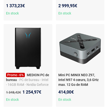
256 Go LED 23.8" Full HD Wi-
SSD 1 To NVIDIA RTX 2000
1 373,23€
2 999,95€
Fi 6E/Bluetooth Windows 11
ADA 16 Go Windows 11
Professionnel
Professionnel
En stock
En stock
Promo -6%
MEDION PC de
Mini PC MINIX NEO Z97,
bureau
- PC de bureau - Intel
Intel N97 4 cœurs, 3,6 GHz
- 16GB RAM - Nvidia Geforce
max. 12 Go de RAM
RTX 4060 - Windows 11
LPDDR5X, SSD 512 Go
- Mini
Nouveau prix :
1 254,97€
414,00€
Ancien prix :
1 348,42€
PC MINIX NEO Z97, Intel N97
4 cœurs, 3,6 GHz max., 12
En stock
En stock
Go de RAM LPDDR5X, SSD