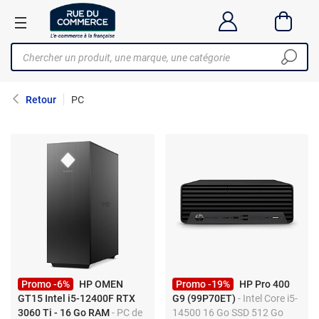
Retour
PC
Promo -6%
HP OMEN
Promo -19%
HP Pro 400
GT15 Intel i5-12400F RTX
G9 (99P70ET)
- Intel Core i5-
3060 Ti - 16 Go RAM
- PC de
14500 16 Go SSD 512 Go