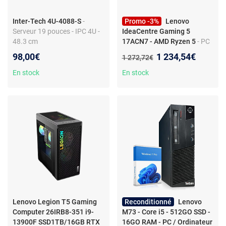
Inter-Tech 4U-4088-S
-
Promo -3%
Lenovo
Serveur 19 pouces - IPC 4U -
IdeaCentre Gaming 5
48.3 cm
17ACN7 - AMD Ryzen 5
- PC
Gamer - 8Go RAM - RTX 3050
Nouveau prix :
98,00€
1 234,54€
Ancien prix :
1 272,72€
- 512Go SSD - Windows 10
En stock
En stock
Lenovo Legion T5 Gaming
Reconditionné
Lenovo
Computer 26IRB8-351 i9-
M73 - Core i5 - 512GO SSD -
13900F SSD1TB/16GB RTX
16GO RAM - PC / Ordinateur