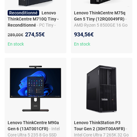
Reconditionné
Lenovo
Lenovo ThinkCentre M75q
ThinkCentre M710Q Tiny -
Gen 5 Tiny (12RQ0049FR)
-
Reconditionné
- PC Tiny -
AMD Ryzen 5 8500GE 16 Go
Pentium G4560T - RAM 8 Go
SSD 512 Go Wi-Fi
Nouveau prix :
274,55€
934,56€
Ancien prix :
289,00€
- Disque 128 Go - Windows
6/Bluetooth Windows 11
10
Professionnel
En stock
En stock
Lenovo ThinkCentre M90a
Lenovo ThinkStation P3
Gen 6 (13AT001CFR)
- Intel
Tour Gen 2 (30HT00A9FR)
-
Core Ultra 5 235 8 Go SSD
Intel Core Ultra 7 265K 32 Go