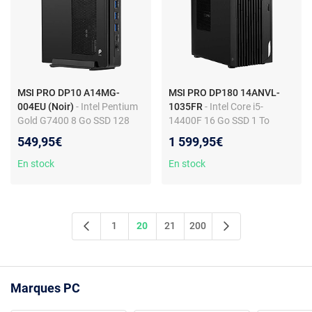
MSI PRO DP10 A14MG-
MSI PRO DP180 14ANVL-
004EU (Noir)
- Intel Pentium
1035FR
- Intel Core i5-
Gold G7400 8 Go SSD 128
14400F 16 Go SSD 1 To
Go Wi-Fi 5/Bluetooth
NVIDIA GeForce RTX 5060
549,95€
1 599,95€
Windows 11 Professionnel
8GB Wi-Fi 6E/Bluetooth
Windows 11 Professionnel
En stock
En stock
1
20
21
200
Marques PC