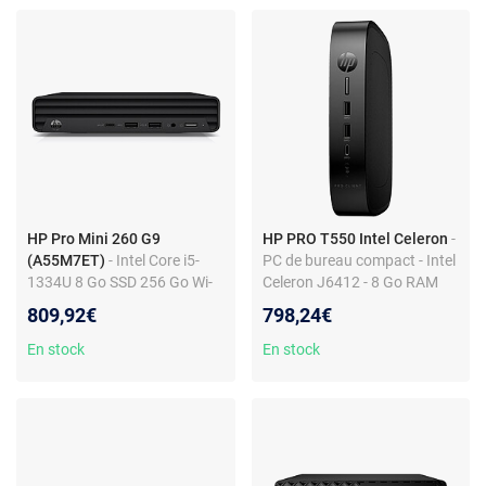
HP Pro Mini 260 G9
HP PRO T550 Intel Celeron
-
(A55M7ET)
- Intel Core i5-
PC de bureau compact - Intel
1334U 8 Go SSD 256 Go Wi-
Celeron J6412 - 8 Go RAM
Fi 6/Bluetooth Windows 11
DDR4 - 32 Go stockage
809,92€
798,24€
Professionnel (sans écran)
eMMC
En stock
En stock