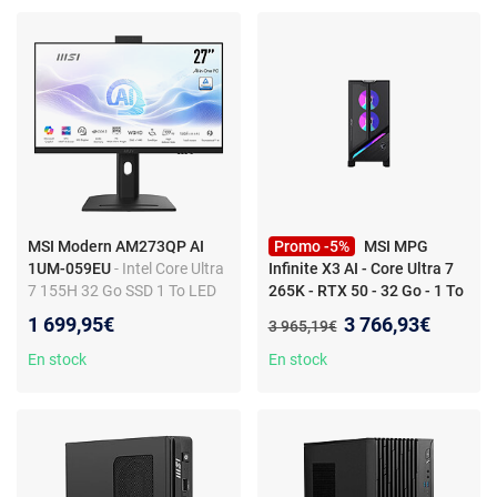
Windows 11 Pro (Blanc)
MSI Modern AM273QP AI
Promo -5%
MSI MPG
1UM-059EU
- Intel Core Ultra
Infinite X3 AI - Core Ultra 7
7 155H 32 Go SSD 1 To LED
265K - RTX 50 - 32 Go - 1 To
27" QHD Wi-Fi 6E/Bluetooth
- MSI MPG Infinite X3 AI
Nouveau prix :
1 699,95€
3 766,93€
Ancien prix :
3 965,19€
Webcam Windows 11
Gaming Desktop Intel Core
Professionnel
Ultra 7 265K, 32 Go DDR5, 1
En stock
En stock
To SSD, GeForce RTX 50