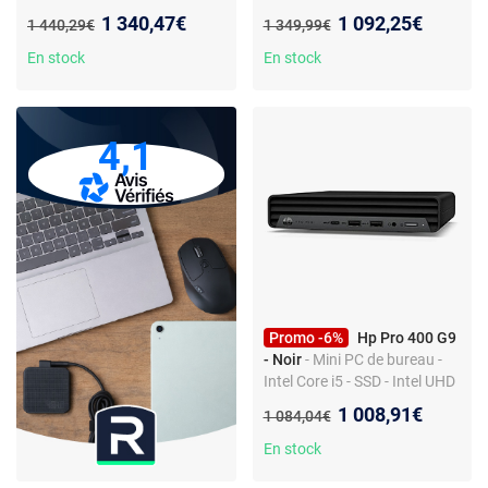
bureau - Intel i5-12400F -
Windows 11 Professionnel
Nouveau prix :
Nouveau prix :
1 340,47€
1 092,25€
Ancien prix :
Ancien prix :
1 440,29€
1 349,99€
RTX 3060 Ti - 16 Go RAM -
(sans écran)
512 Go SSD
En stock
En stock
4,1
Promo -6%
Hp Pro 400 G9
- Noir
- Mini PC de bureau -
Intel Core i5 - SSD - Intel UHD
Graphics - Windows 11 Pro -
Nouveau prix :
1 008,91€
Ancien prix :
1 084,04€
Wi-Fi
En stock