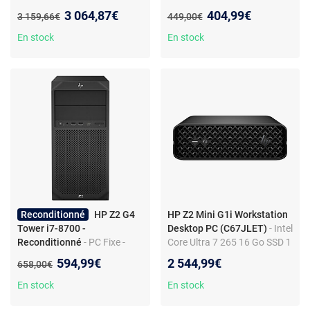
1 To - RTX 3060
Intel Core i5 - SSD - DDR4 -
Nouveau prix :
Nouveau prix :
3 064,87€
404,99€
Ancien prix :
Ancien prix :
3 159,66€
449,00€
Intel UHD 630 - Windows 11
En stock
En stock
Reconditionné
HP Z2 G4
HP Z2 Mini G1i Workstation
Tower i7-8700 -
Desktop PC (C67JLET)
- Intel
Reconditionné
- PC Fixe -
Core Ultra 7 265 16 Go SSD 1
Tower - Intel Core i7-8700 -
To NVIDIA RTX 1000 ADA 8
Nouveau prix :
594,99€
2 544,99€
Ancien prix :
658,00€
16Go RAM - 1To SSD -
Go Windows 11
Windows 11
Professionnel (sans écran)
En stock
En stock