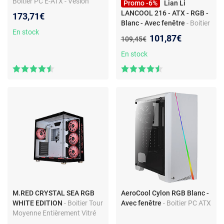
Boitier PC E-ATX - Vesion
Promo -6%
Lian Li
Mesh - Facade en bois - 1x
LANCOOL 216 - ATX - RGB -
173,71€
USB Type C - 2x USB Type A
Blanc - Avec fenêtre
- Boitier
En stock
PC ATX - RGB - Avec fenêtre -
Nouveau prix :
101,87€
Ancien prix :
109,45€
Ventilateurs inclus - Sans
alimentation
En stock
M.RED CRYSTAL SEA RGB
AeroCool Cylon RGB Blanc -
WHITE EDITION
- Boitier Tour
Avec fenêtre
- Boitier PC ATX
Moyenne Entièrement Vitré
Sans bords et transparent