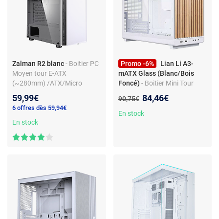
Zalman R2 blanc
- Boitier PC
Promo -6%
Lian Li A3-
Moyen tour E-ATX
mATX Glass (Blanc/Bois
(~280mm) /ATX/Micro
Foncé)
- Boitier Mini Tour
ATX/Mini-ITX - inclus
avec panneau latéral en verre
Nouveau prix :
59,99€
84,46€
Ancien prix :
90,75€
1x120mm LED RGB) -
trempé et façade en bois
6 offres dès 59,94€
USB3.0-2.0/HD Audio - 1
foncé conçu en collaboration
En stock
Panneau en verre trempé
En stock
avec DAN Cases