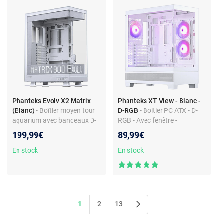
Phanteks Evolv X2 Matrix
Phanteks XT View - Blanc -
(Blanc)
- Boîtier moyen tour
D-RGB
- Boitier PC ATX - D-
aquarium avec bandeaux D-
RGB - Avec fenêtre -
RGB et écran matriciel LED
Ventilateurs inclus - Sans
199,99€
89,99€
intégré à 900 LED
alimentation
En stock
En stock
1
2
13