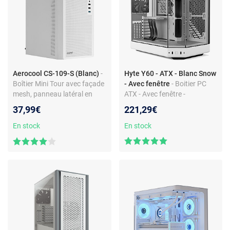
Aerocool CS-109-S (Blanc)
-
Hyte Y60 - ATX - Blanc Snow
Boîtier Mini Tour avec façade
- Avec fenêtre
- Boitier PC
mesh, panneau latéral en
ATX - Avec fenêtre -
acier et 1 ventilateur
Ventilateurs inclus - Sans
37,99€
221,29€
alimentation
En stock
En stock