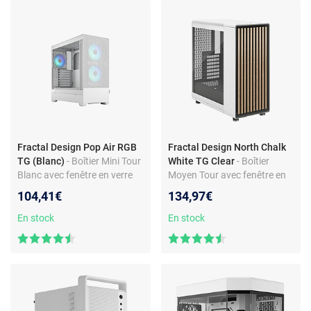
Fractal Design Pop Air RGB
Fractal Design North Chalk
TG (Blanc)
- Boîtier Mini Tour
White TG Clear
- Boîtier
Blanc avec fenêtre en verre
Moyen Tour avec fenêtre en
trempé et rétroéclairage RGB
verre trempé et façade en
104,41€
134,97€
chêne
En stock
En stock