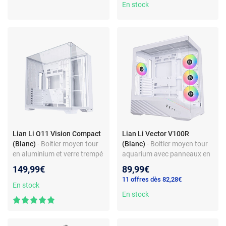
En stock
Lian Li O11 Vision Compact
Lian Li Vector V100R
(Blanc)
- Boitier moyen tour
(Blanc)
- Boitier moyen tour
en aluminium et verre trempé
aquarium avec panneaux en
sur 3 côtés
verre trempé + 4 ventilateurs
149,99€
89,99€
LED ARGB
11 offres dès 82,28€
En stock
En stock