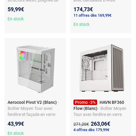
structure Mesh, poignée de
avec bandeaux D-RGB
transport et façade bois
59,99€
174,73€
11 offres dès 169,99€
En stock
En stock
Aerocool Pivot V2 (Blanc)
-
Promo -3%
HAVN BF360
Boîtier Moyen Tour avec
Flow (Blanc)
- Boîtier Moyen
fenêtre et façade en verre
Tour avec fenêtre en verre
trempé et ventilateur ARGB
trempé
Nouveau prix :
43,99€
263,06€
Ancien prix :
271,20€
4 offres dès 179,99€
En stock