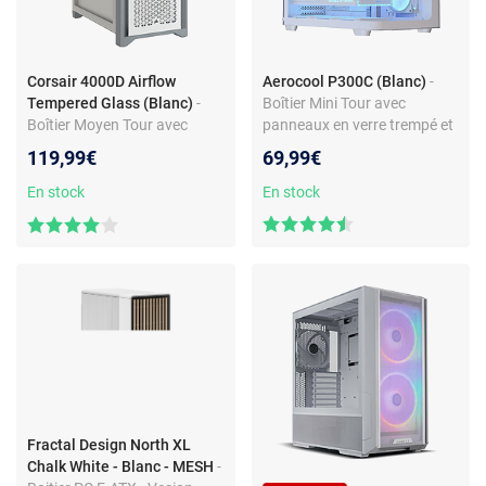
Corsair 4000D Airflow
Aerocool P300C (Blanc)
-
Tempered Glass (Blanc)
-
Boîtier Mini Tour avec
Boîtier Moyen Tour avec
panneaux en verre trempé et
panneau en verre trempé et
ventilateurs ARGB
119,99€
69,99€
façade avant MESH
En stock
En stock
Fractal Design North XL
Chalk White - Blanc - MESH
-