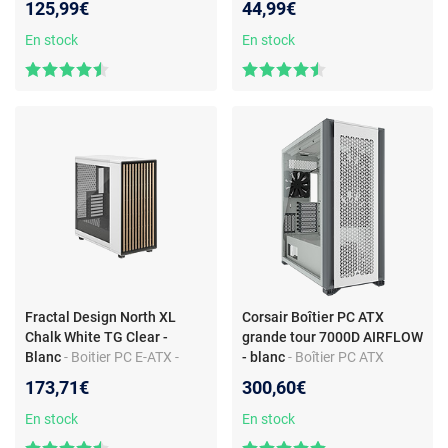
125,99€
44,99€
avec RGB
En stock
En stock
Fractal Design North XL
Corsair Boîtier PC ATX
Chalk White TG Clear -
grande tour 7000D AIRFLOW
Blanc
- Boitier PC E-ATX -
- blanc
- Boîtier PC ATX
Avec Fenêtre - Facade en
grande tour 7000D AIRFLOW
173,71€
300,60€
bois - 1x USB Type C - 2x USB
- Compatible radiateur
Type A - 3 ventilateurs PWM
watercooling jusqu'à 480
En stock
En stock
de 140mm inclus - fan hub
mm