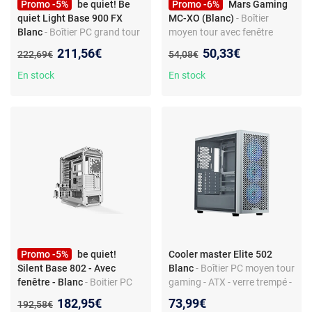
Promo -5%
be quiet! Be
Promo -6%
Mars Gaming
quiet Light Base 900 FX
MC-XO (Blanc)
- Boîtier
Blanc
- Boîtier PC grand tour
moyen tour avec fenêtre
- RGB - fenêtre en verre - 4
latérale et façade en verre
Nouveau prix :
Nouveau prix :
211,56€
50,33€
Ancien prix :
Ancien prix :
222,69€
54,08€
ventilateurs - ports USB-C et
trempé
audio
En stock
En stock
Promo -5%
be quiet!
Cooler master Elite 502
Silent Base 802 - Avec
Blanc
- Boîtier PC moyen tour
fenêtre - Blanc
- Boitier PC
gaming - ATX - verre trempé -
ATX - 3 ventilateurs Pure
RGB - USB-C - watercooling
Nouveau prix :
182,95€
73,99€
Ancien prix :
192,58€
Wings 2 140mm inclus