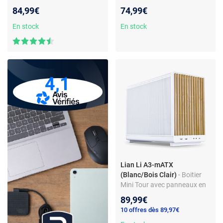
ventilateurs ARGB
sur 3 côtés
84,99€
74,99€
En stock
En stock
4,1
Lian Li A3-mATX
(Blanc/Bois Clair)
- Boitier
Mini Tour avec panneaux en
mesh et façade en bois clair
89,99€
conçu en collaboration avec
10 offres dès 89,97€
DAN Cases