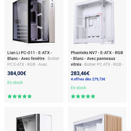
Lian Li PC-O11 - E-ATX -
Phanteks NV7 - E-ATX - RGB
Blanc - Avec fenêtre
- Boitier
- Blanc - Avec panneaux
PC E-ATX - RGB - Avec
vitrés
- Boitier PC ATX - RGB -
fenêtre - Sans alimentation
Avec panneaux vitrés -
384,00€
283,46€
Ventilateurs non inclus -
4 offres dès 279,73€
Sans alimentation
En stock
En stock