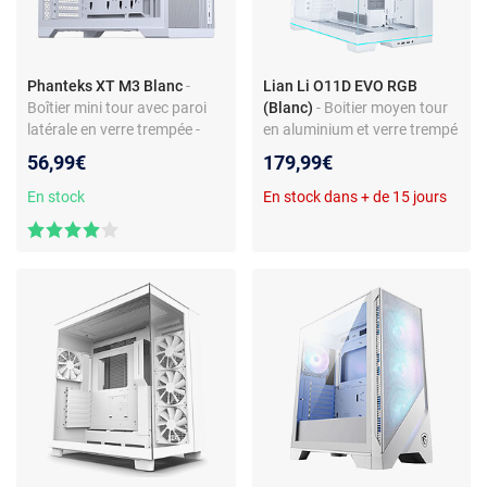
Phanteks XT M3 Blanc
-
Lian Li O11D EVO RGB
Boîtier mini tour avec paroi
(Blanc)
- Boitier moyen tour
latérale en verre trempée -
en aluminium et verre trempé
Compatible ASUS BTF et MSI
avec bandeaux lumineux
56,99€
179,99€
Project Zero
En stock
En stock dans + de 15 jours