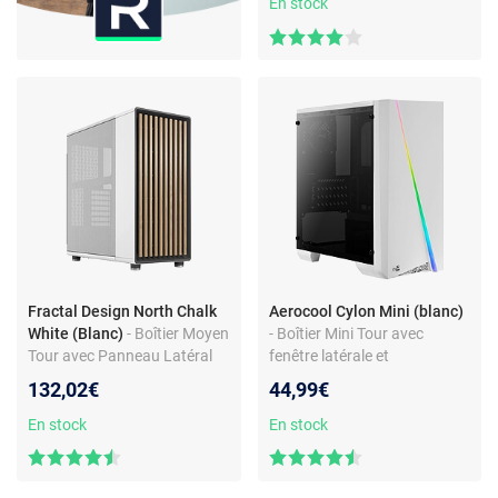
En stock
Fractal Design North Chalk
Aerocool Cylon Mini (blanc)
White (Blanc)
- Boîtier Moyen
- Boîtier Mini Tour avec
Tour avec Panneau Latéral
fenêtre latérale et
Mesh et Façade en Chêne
rétroéclairage RGB en façade
132,02€
44,99€
En stock
En stock