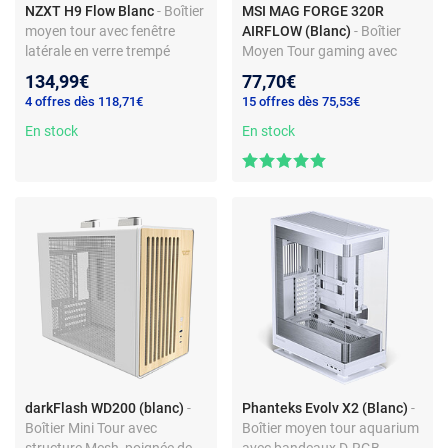
NZXT H9 Flow Blanc
- Boîtier
MSI MAG FORGE 320R
moyen tour avec fenêtre
AIRFLOW (Blanc)
- Boîtier
latérale en verre trempé
Moyen Tour gaming avec
fenêtre en verre trempée et 4
134,99€
77,70€
ventilateurs ARGB
4 offres dès 118,71€
15 offres dès 75,53€
En stock
En stock
darkFlash WD200 (blanc)
-
Phanteks Evolv X2 (Blanc)
-
Boîtier Mini Tour avec
Boîtier moyen tour aquarium