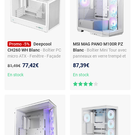
Promo -5%
Deepcool
MSI MAG PANO M100R PZ
CH260 WH Blanc
- Boîtier PC
Blanc
- Boîtier Mini Tour avec
micro ATX - Fenêtre - Façade
panneaux en verre trempé et
mesh - Watercooling - USB-C
ventilateurs ARGB -
Nouveau prix :
77,42€
87,39€
Ancien prix :
81,49€
en façade
Compatible MSI Project Zero
En stock
En stock