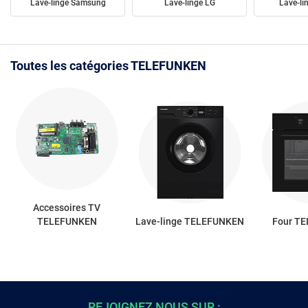
Lave-linge Samsung
Lave-linge LG
Lave-li
Toutes les catégories TELEFUNKEN
Accessoires TV
TELEFUNKEN
Lave-linge TELEFUNKEN
Four T
REJOIGNEZ NOUS SUR :