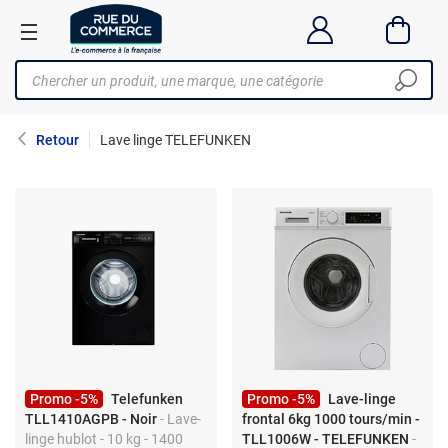
Retour
Lave linge TELEFUNKEN
Promo -5%
Telefunken
Promo -5%
Lave-linge
TLL1410AGPB - Noir
- Lave-
frontal 6kg 1000 tours/min -
linge hublot - 10 kg - 1400
TLL1006W - TELEFUNKEN
-