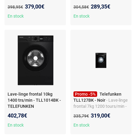
tr/min - Classe énergétique A
Lave-linge frontal
Nouveau prix :
Nouveau prix :
379,00€
289,35€
Ancien prix :
Ancien prix :
398,95€
304,58€
- Moteur induction - 15
TELEFUNKEN - TLL1006W
programmes - Affichage du
En stock
En stock
temps restant - Vapeur -
Départ différé
Lave-linge frontal 10kg
Promo -5%
Telefunken
1400 trs/min - TLL1014BK -
TLL127BK - Noir
- Lave-linge
TELEFUNKEN
frontal 7kg 1200 tours/min -
TLL127BK - TELEFUNKEN
Nouveau prix :
402,78€
319,00€
Ancien prix :
335,79€
En stock
En stock