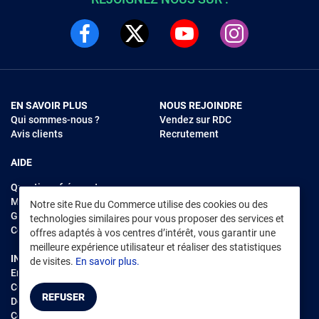
EN SAVOIR PLUS
NOUS REJOINDRE
Qui sommes-nous ?
Vendez sur RDC
Avis clients
Recrutement
AIDE
Questions fréquentes
Modes de règlements
Notre site Rue du Commerce utilise des cookies ou des
Garantie et retours
technologies similaires pour vous proposer des services et
Contacter Rue du Commerce
offres adaptés à vos centres d’intérêt, vous garantir une
meilleure expérience utilisateur et réaliser des statistiques
INFORMATIONS LÉGALES
RENDEZ-VOUS SUR L'APP
de visites.
En savoir plus.
Environnement
CGV
/
CGU Marketplace
REFUSER
Données personnelles
/
Cookies