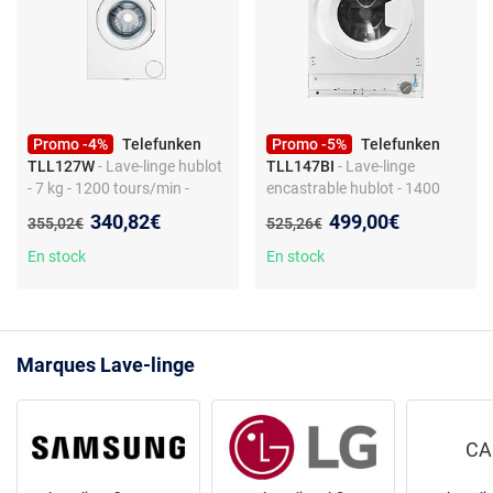
Promo -4%
Telefunken
Promo -5%
Telefunken
TLL127W
- Lave-linge hublot
TLL147BI
- Lave-linge
- 7 kg - 1200 tours/min -
encastrable hublot - 1400
Classe D - 15 programmes
tr/min - 15 programmes -
Nouveau prix :
Nouveau prix :
340,82€
499,00€
Ancien prix :
Ancien prix :
355,02€
525,26€
départ différé - affichage du
temps restant - classe lavage
En stock
En stock
A - niveau sonore essorage B
Marques Lave-linge
CA