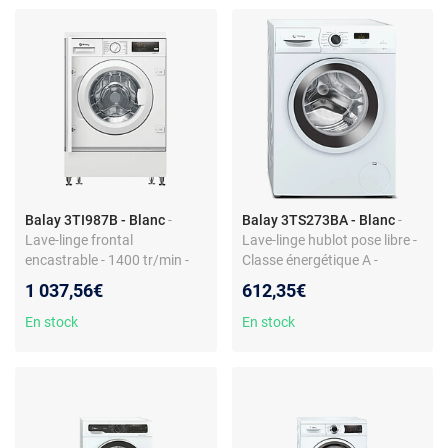
Balay 3TI987B - Blanc
-
Balay 3TS273BA - Blanc
-
Lave-linge frontal
Lave-linge hublot pose libre -
encastrable - 1400 tr/min -
Classe énergétique A -
Classe énergie C - Affichage
Essorage 1200 tr/min -
1 037,56€
612,35€
temps restant - Verrouillage
Programmes rapide/express
enfant - Programmes laine -
- Affichage du temps restant
En stock
En stock
Hublot
- Verrouillage enfant