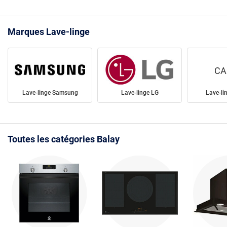
Marques Lave-linge
CA
Lave-linge Samsung
Lave-linge LG
Lave-li
Toutes les catégories Balay