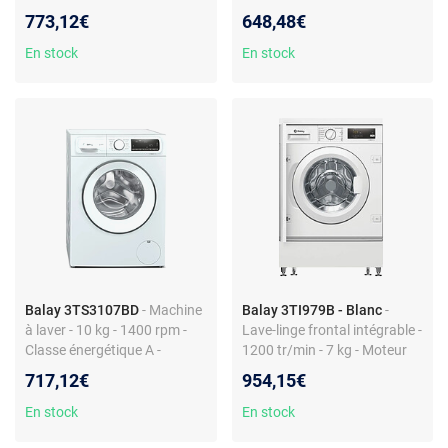
Verrouillage pour enfants -
773,12€
648,48€
Écran integré
En stock
En stock
Balay 3TS3107BD
- Machine
Balay 3TI979B - Blanc
-
à laver - 10 kg - 1400 rpm -
Lave-linge frontal intégrable -
Classe énergétique A -
1200 tr/min - 7 kg - Moteur
Couleur blanc
induction - Affichage temps
717,12€
954,15€
restant - Programmes laine -
Classe énergie C - Essorage B
En stock
En stock