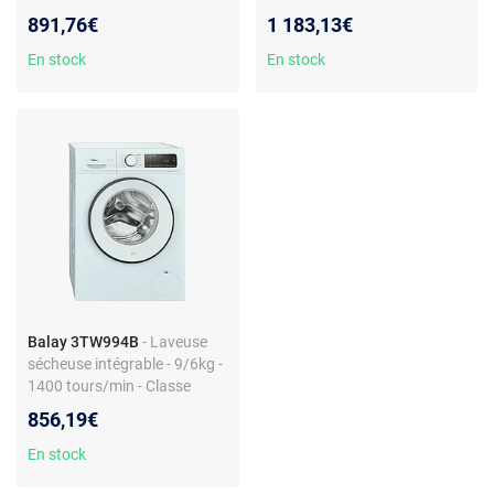
rpm - Classe E - Sous-plan
891,76€
1 183,13€
En stock
En stock
Balay 3TW994B
- Laveuse
sécheuse intégrable - 9/6kg -
1400 tours/min - Classe
énergétique E - Blanc
856,19€
En stock