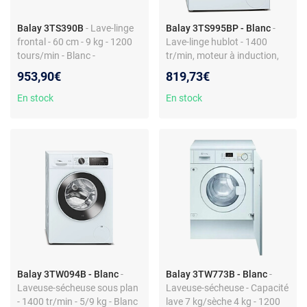
Balay 3TS390B
- Lave-linge
Balay 3TS995BP - Blanc
-
frontal - 60 cm - 9 kg - 1200
Lave-linge hublot - 1400
tours/min - Blanc -
tr/min, moteur à induction,
Verrouillage pour enfants -
classe énergétique A, départ
953,90€
819,73€
Classe énergétique A
différé, afficheur,
programmes laine, essorage
En stock
En stock
A
Balay 3TW094B - Blanc
-
Balay 3TW773B - Blanc
-
Laveuse-sécheuse sous plan
Laveuse-sécheuse - Capacité
- 1400 tr/min - 5/9 kg - Blanc
lave 7 kg/sèche 4 kg - 1200