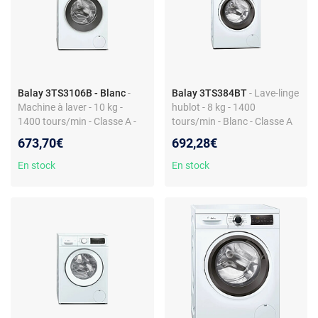
Balay 3TS3106B - Blanc
-
Balay 3TS384BT
- Lave-linge
Machine à laver - 10 kg -
hublot - 8 kg - 1400
1400 tours/min - Classe A -
tours/min - Blanc - Classe A
Sous plan de travail
673,70€
692,28€
En stock
En stock