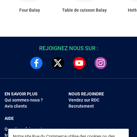
Four Balay
Table de cuisson Balay
Hott
REJOIGNEZ NOUS SUR :
EN SAVOIR PLUS
NOUS REJOINDRE
Qui sommes-nous ?
Vendez sur RDC
Avis clients
Recrutement
AIDE
Questions fréquentes
Modes de règlements
Notre site Rue du Commerce utilise des cookies ou des