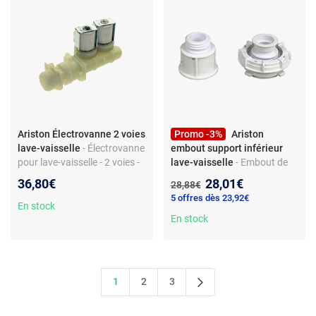
Ariston Électrovanne 2 voies
Promo -3%
Ariston
lave-vaisselle
- Électrovanne
embout support inférieur
pour lave-vaisselle - 2 voies -
lave-vaisselle
- Embout de
Pièce détachée
support pour panier inférieur
Nouveau prix :
36,80€
28,01€
Ancien prix :
28,88€
d’alimentation eau - Réf.
de lave-vaisselle - Compatible
5 offres dès 23,92€
C00097712 - Compatible
Ariston, Indesit, Scholtes -
En stock
Hotpoint/Ariston
Référence C00075111 -
En stock
Plastique blanc
1
2
3