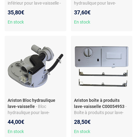
inférieur pour lave-vaisselle -
hydraulique pour lave-
Pièce d’origine Ariston - Réf.
vaisselle 45 cm - Joint inclus -
35,80€
37,60€
C00142993 - Compatible
Réf. C00278517 -
LL63FR et autres modèles
Compatible Ariston,
En stock
En stock
Hotpoint, Indesit, Scholtes
Ariston Bloc hydraulique
Ariston boîte à produits
lave-vaisselle
- Bloc
lave-vaisselle C00054953
-
hydraulique pour lave-
Boîte à produits pour lave-
vaisselle - Avec joint -
vaisselle - distributeur
44,00€
28,50€
Compatible Indesit, Hotpoint,
détergent et rinçage - pièce
Scholtes - Réf.
de rechange compatible
En stock
En stock