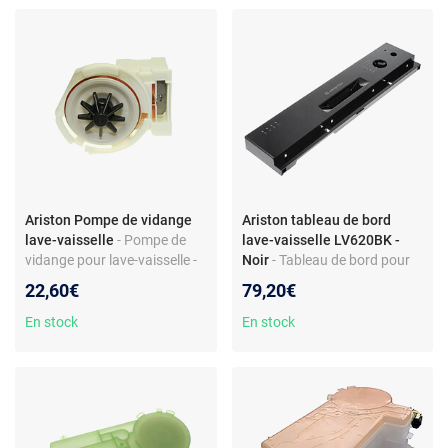
façade de contrôle
Pièce détachée en plastique -
Remplace pompe usée
Ariston Pompe de vidange
Ariston tableau de bord
lave-vaisselle
- Pompe de
lave-vaisselle LV620BK -
vidange pour lave-vaisselle -
Noir
- Tableau de bord pour
Réf. C00272301 -
lave-vaisselle Ariston
22,60€
79,20€
Compatible
LV620BK - Pièce de rechange
Ariston/Hotpoint/Indesit -
d’origine - Finition noire -
En stock
En stock
Remplacée par C00386526 -
Plastique - Référence
Raccordement EOS - Pièce
C00098404
d’origine ou équivalente