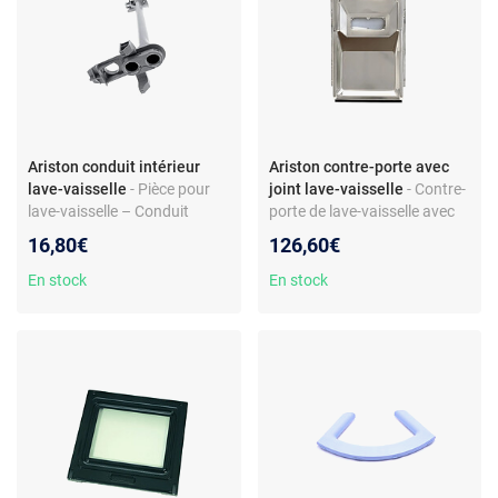
Ariston conduit intérieur
Ariston contre-porte avec
lave-vaisselle
- Pièce pour
joint lave-vaisselle
- Contre-
lave-vaisselle – Conduit
porte de lave-vaisselle avec
interne de remplacement –
joint d’étanchéité – pièce
16,80€
126,60€
Compatible Hotpoint FDAL
d’origine – compatible Indesit
11010 P – Réf. C00521747 –
DISR 16M19 A EU –
En stock
En stock
Plastique gris
référence F086759