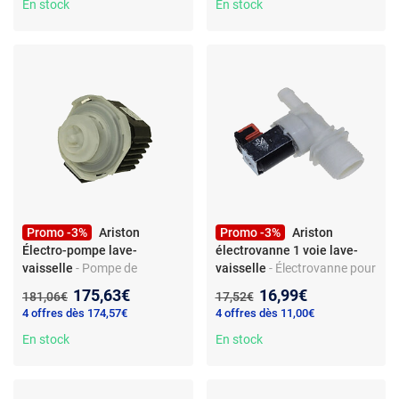
référence C00283357 -
En stock
En stock
compatible Ariston/Hotpoint
Promo -3%
Ariston
Promo -3%
Ariston
Électro-pompe lave-
électrovanne 1 voie lave-
vaisselle
- Pompe de
vaisselle
- Électrovanne pour
circulation pour lave-vaisselle
lave-vaisselle - 1 voie - Pièce
Nouveau prix :
Nouveau prix :
175,63€
16,99€
Ancien prix :
Ancien prix :
181,06€
17,52€
- 220/240 V AC - moteur
de remplacement -
4 offres dès 174,57€
4 offres dès 11,00€
BLDC - joint inclus - pièce
Compatible Indesit DIF14 -
d’origine constructeur - réf.
En stock
Référence C00273883
En stock
C00257903