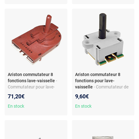
et autres
LFS217AIX
Ariston commutateur 8
Ariston commutateur 8
fonctions lave-vaisselle
-
fonctions pour lave-
Commutateur pour lave-
vaisselle
- Commutateur de
vaisselle - 8 positions Evo3 -
lave-vaisselle - Sélecteur de
71,20€
9,60€
Compatible Ariston/Hotpoint
programmes 8 positions -
- Réf. C00143527
Pièce de rechange
En stock
En stock
compatible Ariston/Indesit -
Montage sur modèles LV/L
séries mentionnés