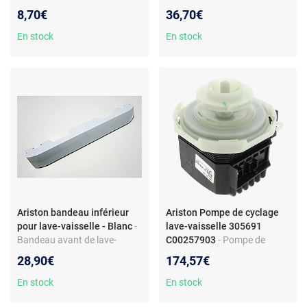
Référence C00274116 -
Ariston et autres marques -
8,70€
36,70€
Compatibilité Ariston/Indesit
Réf. C00078582 - Pièce en
- Pièce d’origine pour
plastique
En stock
En stock
mécanisme de verrouillage
Ariston bandeau inférieur
Ariston Pompe de cyclage
pour lave-vaisselle - Blanc
-
lave-vaisselle 305691
Bandeau avant de lave-
C00257903
- Pompe de
vaisselle - Pièce d’origine
circulation pour lave-vaisselle
28,90€
174,57€
compatible Ariston/Hotpoint
- Référence 305691
- Finition blanche - Plastique
C00257903 - Compatible
En stock
En stock
robuste - Remplacement
Ariston et Hotpoint/Indesit -