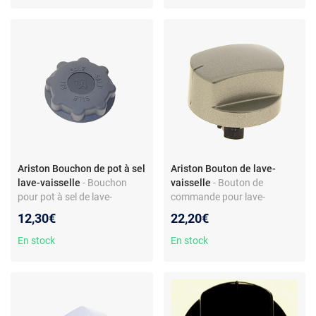
482000030448
Scholtès LV12443 et autres
modèles
Ariston Bouchon de pot à sel
Ariston Bouton de lave-
lave-vaisselle
- Bouchon
vaisselle
- Bouton de
pour pot à sel de lave-
commande pour lave-
vaisselle - Compatible Ariston
vaisselle – Compatible
12,30€
22,20€
LFS217AIX - Réf. C00303458
Ariston – Plastique – Réf.
- Coloris gris - Matière
C00097903
En stock
En stock
plastique