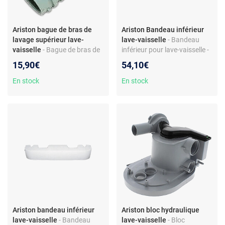
Ariston bague de bras de
Ariston Bandeau inférieur
lavage supérieur lave-
lave-vaisselle
- Bandeau
vaisselle
- Bague de bras de
inférieur pour lave-vaisselle -
lavage pour lave-vaisselle -
Pièce détachée compatible
15,90€
54,10€
Pièce de rechange supérieure
Ariston LL66XFR - Finition
- Compatible
inox - Couleur gris clair -
En stock
En stock
Ariston/Hotpoint/Indesit -
Matériau plastique
Plastique gris clair - Réf.
F084863
Ariston bandeau inférieur
Ariston bloc hydraulique
lave-vaisselle
- Bandeau
lave-vaisselle
- Bloc