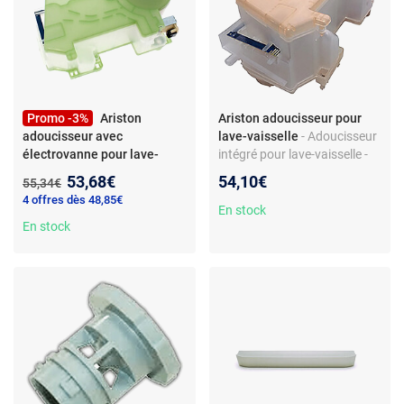
Promo -3%
Ariston
Ariston adoucisseur pour
adoucisseur avec
lave-vaisselle
- Adoucisseur
électrovanne pour lave-
intégré pour lave-vaisselle -
vaisselle
- Adoucisseur pour
Unité de traitement -
Nouveau prix :
53,68€
54,10€
Ancien prix :
55,34€
lave-vaisselle - Électrovanne
Électrovanne incluse -
4 offres dès 48,85€
intégrée - Pièce de rechange -
Compatible
En stock
Compatible Hotpoint, Indesit,
En stock
Indesit/Hotpoint/Whirlpool/
Scholtes, Whirlpool
Bauknecht/Ignis - Réf.
C00386789