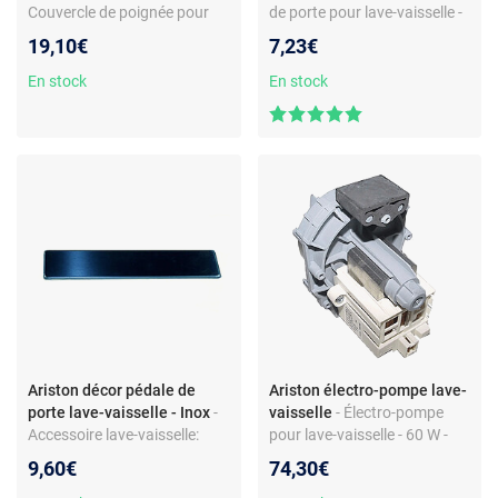
Couvercle de poignée pour
de porte pour lave-vaisselle -
lave-vaisselle - Pièce de
Pièce de rechange d’origine -
19,10€
7,23€
rechange - Compatible
Réf. C00282807 -
modèle LS6235 - Couleur
Compatible Ariston, Indesit,
En stock
En stock
blanche - Matière plastique
Hotpoint, Scholtes, Whirlpool
Ariston décor pédale de
Ariston électro-pompe lave-
porte lave-vaisselle - Inox
-
vaisselle
- Électro-pompe
Accessoire lave-vaisselle:
pour lave-vaisselle - 60 W -
cache pédale d’ouverture de
220-230 V - Askoll - 2 fiches
9,60€
74,30€
porte - finition inox -
6,3 mm - Sans boîtier