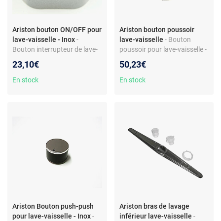
Ariston bouton ON/OFF pour
Ariston bouton poussoir
lave-vaisselle - Inox
-
lave-vaisselle
- Bouton
Bouton interrupteur de lave-
poussoir pour lave-vaisselle -
vaisselle - Finition inox -
Pièce détachée compatible
23,10€
50,23€
Compatible modèles Ariston
Ariston - Réf. C00143002 -
Evo3 - Réf. C00094975 /
Plastique - Couleur gris clair
En stock
En stock
37292840000
Ariston Bouton push-push
Ariston bras de lavage
pour lave-vaisselle - Inox
-
inférieur lave-vaisselle
-