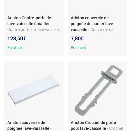
Ariston Contre-porte de
Ariston couvercle de
lave-vaisselle émaillée
-
poignée de panier lave-
Contre-porte de lave-vaisselle
vaisselle
- Couvercle de
émaillée avec verre – Pièce
poignée pour panier de lave-
128,50€
7,80€
d’origine – Compatible
vaisselle - Compatible modèle
Ariston/Indesit
Ariston LL42EU - Référence
En stock
En stock
C00110366 - Matériau
plastique - Couleur bleu clair
Ariston couvercle de
Ariston Crochet de porte
poignée lave-vaisselle
-
pour lave-vaisselle
- Crochet