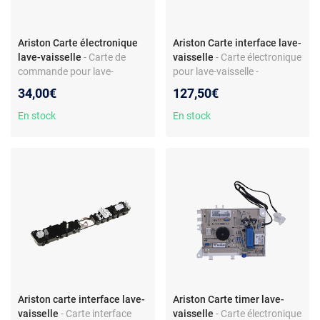
Ariston Carte électronique
Ariston Carte interface lave-
lave-vaisselle
- Carte de
vaisselle
- Carte électronique
commande pour lave-
pour lave-vaisselle -
vaisselle – Compatible
Compatible modèle Ariston
34,00€
127,50€
Ariston et Hotpoint – Réf.
LFZ3384 - Afficheur digit -
F082760 – EAN
Réf. C00266215
En stock
En stock
3662734352953 – Module
de contrôle pour modèles
LFD11M132OCXEU et
36827600300
Ariston carte interface lave-
Ariston Carte timer lave-
vaisselle
- Carte interface
vaisselle
- Carte électronique