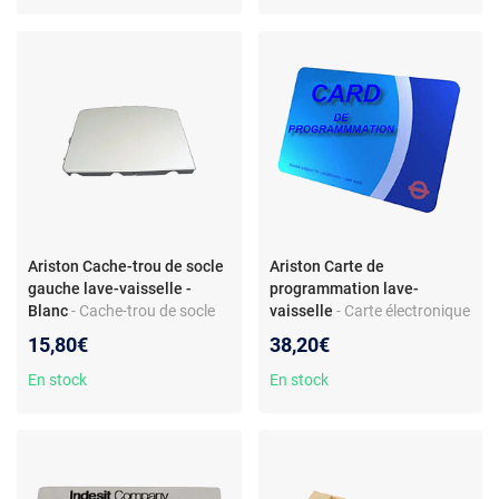
Référence C00297945 - Pièce
Fiche robuste - Matériau PVC
en plastique gris clair -
- Couleur noire
Montage supérieur
Ariston Cache-trou de socle
Ariston Carte de
gauche lave-vaisselle -
programmation lave-
Blanc
- Cache-trou de socle
vaisselle
- Carte électronique
pour lave-vaisselle - Position
pour lave-vaisselle - Réf.
15,80€
38,20€
gauche - Compatible Ariston
C00264447 - Compatible
LL63FR - Plastique - Couleur
modèle LFF825XEU
En stock
En stock
blanche - Réf. C00142988