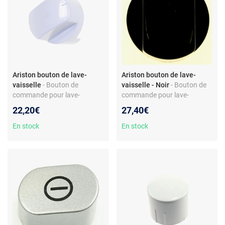
Ariston bouton de lave-
Ariston bouton de lave-
vaisselle
- Bouton de
vaisselle - Noir
- Bouton de
commande pour lave-
commande pour lave-
vaisselle - Pièce de rechange
vaisselle - Compatible
22,20€
27,40€
compatible Ariston/Hotpoint
Ariston/Hotpoint - Réf.
C00097899 - Plastique -
En stock
En stock
Remplacement d’origine