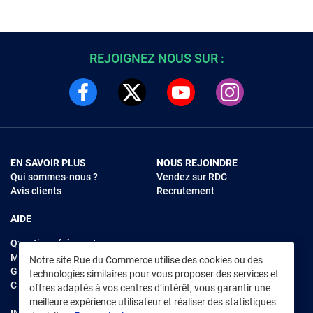
REJOIGNEZ NOUS SUR :
EN SAVOIR PLUS
NOUS REJOINDRE
Qui sommes-nous ?
Vendez sur RDC
Avis clients
Recrutement
AIDE
Questions fréquentes
Modes de règlements
Notre site Rue du Commerce utilise des cookies ou des
Garantie et retours
technologies similaires pour vous proposer des services et
Contacter Rue du Commerce
offres adaptés à vos centres d’intérêt, vous garantir une
meilleure expérience utilisateur et réaliser des statistiques
INFORMATIONS LÉGALES
RENDEZ-VOUS SUR L'APP