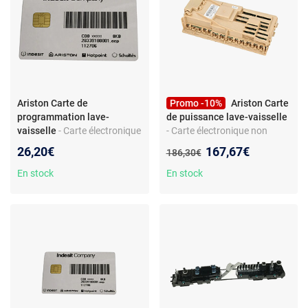
Ariston Carte de
Promo -10%
Ariston Carte
programmation lave-
de puissance lave-vaisselle
vaisselle
- Carte électronique
- Carte électronique non
pour lave-vaisselle -
programmée pour lave-
Nouveau prix :
26,20€
167,67€
Ancien prix :
186,30€
Compatible Ariston
vaisselle - pièce compatible
LKF7146XFR/HA - Pièce
Whirlpool/Indesit/Hotpoint -
En stock
En stock
d’origine/équivalente -
référence F086771
Connectique prête à l’emploi