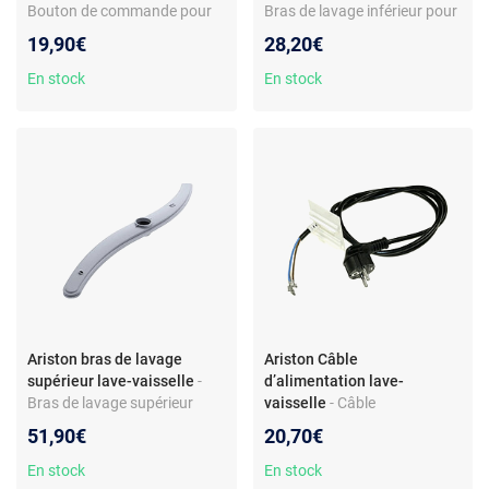
Bouton de commande pour
Bras de lavage inférieur pour
lave-vaisselle - Mécanisme
lave-vaisselle - Compatible
19,90€
28,20€
push-push - Finition inox -
Ariston LSV61 - Pièce
Compatible multi-marques
d’origine C00066645 -
En stock
En stock
Montage assemblé -
Matériau plastique -
Remplacement facile
Ariston bras de lavage
Ariston Câble
supérieur lave-vaisselle
-
d’alimentation lave-
Bras de lavage supérieur
vaisselle
- Câble
pour lave-vaisselle -
d’alimentation pour lave-
51,90€
20,70€
Compatibilité
vaisselle - Compatibilité
Hotpoint/Indesit/Scholtes -
modèle Ariston LFS228AIX -
En stock
En stock