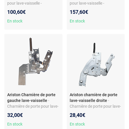
pour lave-vaisselle -
pour lave-vaisselle -
commande à manette avec
Référence C00143538 -
100,60€
157,60€
LED - modèle C00262596
Module BIT100.1 E9 -
Compatible modèle L68XFR
En stock
En stock
Ariston Charnière de porte
Ariston charnière de porte
gauche lave-vaisselle
-
lave-vaisselle droite
-
Charnière de porte pour lave-
Charnière de porte pour lave-
vaisselle - Montage côté
vaisselle - Acier robuste -
32,00€
28,40€
gauche - Acier - Compatible
Côté droit - Réf. C00256540 -
modèles Ariston LFS217AIX
Compatible Ariston
En stock
En stock