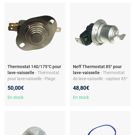
Thermostat 140/175°C pour
Neff Thermostat 85° pour
lave-vaisselle
- Thermostat
lave-vaisselle
- Thermostat
pour lave-vaisselle - Plage
de lave-vaisselle - capteur 85°
140/175°C - Compatible
sous cuve - pièce de
50,00€
48,80€
multimarques - Métal - Réf.
rechange compatible Neff -
619843
référence 195306877
En stock
En stock