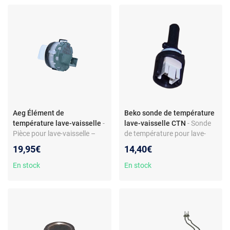
Aeg Élément de
Beko sonde de température
température lave-vaisselle
-
lave-vaisselle CTN
- Sonde
Pièce pour lave-vaisselle –
de température pour lave-
Thermostat/sonde de
vaisselle - Capteur CTN -
19,95€
14,40€
température – Compatible
Compatible Beko/Bluesky -
AEG et Electrolux – Réf.
Réf. 1887740201
En stock
En stock
F45502W0