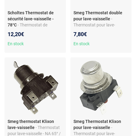
Scholtes Thermostat de
Smeg Thermostat double
sécurité lave-vaisselle -
pour lave-vaisselle
-
78°C
- Thermostat de
Thermostat pour lave-
sécurité pour lave-vaisselle -
vaisselle - Compatible Smeg
12,20€
7,80€
Contact ouvrant - Bornes 6,3
modèle V32B.1 - Référence
mm AMP - Ø 17 mm -
L312
En stock
En stock
Remplaçable par 90° -
Référence C00041086
Smeg thermostat Klixon
Smeg Thermostat Klixon
lave-vaisselle
- Thermostat
pour lave-vaisselle
-
pour lave-vaisselle - NA 65° /
Thermostat pour lave-