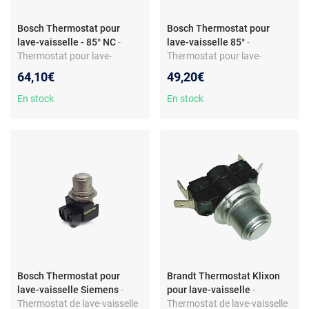
Bosch Thermostat pour
Bosch Thermostat pour
lave-vaisselle - 85° NC
-
lave-vaisselle 85°
-
Thermostat pour lave-
Thermostat pour lave-
vaisselle - Coupure NC 85° -
vaisselle - Compatible Bosch
64,10€
49,20€
Compatible Bosch - Réf.
et Siemens - Réf.
00031032
0730302916
En stock
En stock
Bosch Thermostat pour
Brandt Thermostat Klixon
lave-vaisselle Siemens
-
pour lave-vaisselle
-
Thermostat de lave-vaisselle
Thermostat de lave-vaisselle