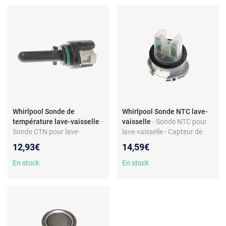
Whirlpool Sonde de
Whirlpool Sonde NTC lave-
température lave-vaisselle
-
vaisselle
- Sonde NTC pour
Sonde CTN pour lave-
lave-vaisselle - Capteur de
vaisselle - Capteur de
salissure - Référence
12,93€
14,59€
température NTC - Réf.
C00362214 - Compatible
482000004935 - Compatible
Whirlpool, Hotpoint, Indesit,
En stock
En stock
Whirlpool et autres marques
Ariston, Scholtes