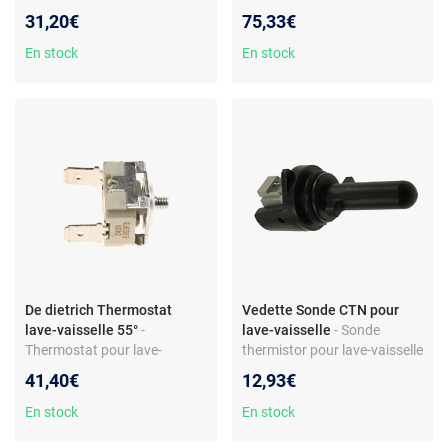
lave-vaisselle - Sonde CTN
d’origine constructeur -
31,20€
75,33€
intégrée - Compatible Candy,
Référence 00165281 -
Rosières, Hoover - Réf.
Compatible Siemens
En stock
En stock
41024286
De dietrich Thermostat
Vedette Sonde CTN pour
lave-vaisselle 55°
-
lave-vaisselle
- Sonde
Thermostat pour lave-
thermistor pour lave-vaisselle
vaisselle - Plage 55° - Pièce
- Référence 1887740400 -
41,40€
12,93€
de rechange compatible De
Compatible Bluesky BLV527
Dietrich - Réf. 93X3074
et autres modèles - Matériau
En stock
En stock
plastique - Couleur noire