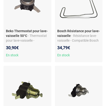
Beko Thermostat pour lave-
Bosch Résistance pour lave-
vaisselle 50°C
- Thermostat
vaisselle
- Résistance lave-
pour lave-vaisselle -
vaisselle - Compatible Bosch
Compatibilité Beko V1208 -
- Pièce de rechange
30,90€
34,79€
Réf. 1898080100 - Métal
chauffage - Réf.
465x460x165
En stock
En stock