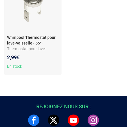
Whirlpool Thermostat pour
lave-vaisselle - 65°
-
Thermostat pour lave-
vaisselle - Interrupteur
2,99€
thermique 65°C - Point blanc
- Compatible modèles
En stock
Whirlpool dont ADP256
REJOIGNEZ NOUS SUR :