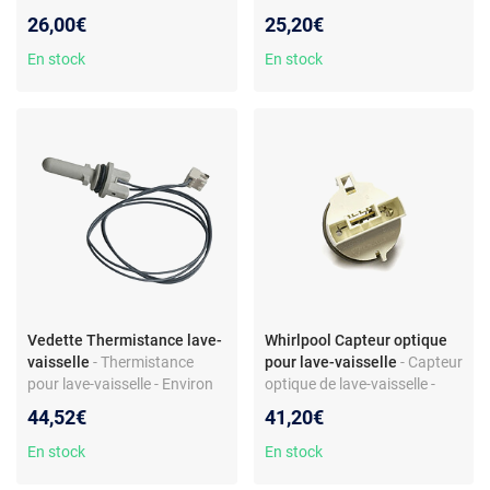
NC 90° - Compatible modèle
vaisselle - Klixon réarmable
26,00€
25,20€
LVF14B - Réf. 818730285
NA 65 / NC 105 - Compatible
Smeg WF710
En stock
En stock
Vedette Thermistance lave-
Whirlpool Capteur optique
vaisselle
- Thermistance
pour lave-vaisselle
- Capteur
pour lave-vaisselle - Environ
optique de lave-vaisselle -
47 kO à 25 °C - Compatible
Détection OWI - Compatible
44,52€
41,20€
De Dietrich DVI330BE1 et
Whirlpool ADG8983 - Réf.
autres
PSW501WH - Pièce d’origine
En stock
En stock
constructeur