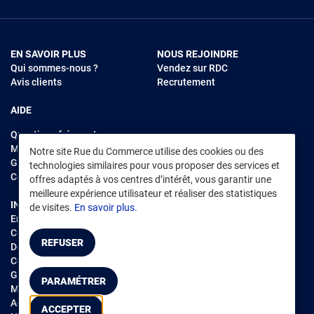
EN SAVOIR PLUS
NOUS REJOINDRE
Qui sommes-nous ?
Vendez sur RDC
Avis clients
Recrutement
AIDE
Questions fréquentes
Modes de règlements
Notre site Rue du Commerce utilise des cookies ou des
Garantie et retours
technologies similaires pour vous proposer des services et
Contacter Rue du Commerce
offres adaptés à vos centres d’intérêt, vous garantir une
meilleure expérience utilisateur et réaliser des statistiques
INFORMATIONS LÉGALES
RENDEZ-VOUS SUR L'APP
de visites.
En savoir plus.
Environnement
CGV
/
CGU Marketplace
REFUSER
Données personnelles
/
Cookies
Gérer mes cookies
PARAMÉTRER
Mentions légales
Accessibilité : non conforme
ACCEPTER