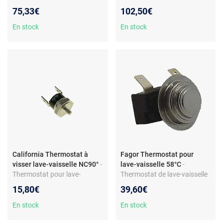
– Pièce d’origine Bosch –
- Klixon NC - compatible
75,33€
102,50€
Réf. 00165281 –
modèles Brandt - pièce métal
Compatibilité Siemens
- réf 31X5632
En stock
En stock
California Thermostat à
Fagor Thermostat pour
visser lave-vaisselle NC90°
-
lave-vaisselle 58°C
-
Thermostat pour lave-
Thermostat de lave-vaisselle
vaisselle - Sonde à visser NC
- Coupure à 58°C - Pièce de
15,80€
39,60€
90° - Compatible modèle
rechange compatible Fagor -
WQP129235B - Pièce en
Corps métal - Réf.
En stock
En stock
métal
V75I000D4