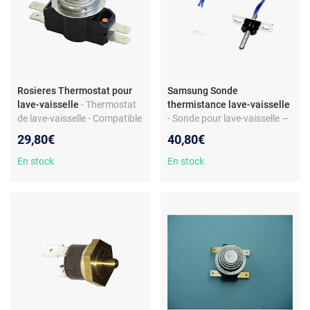
Rosieres Thermostat pour
Samsung Sonde
lave-vaisselle
- Thermostat
thermistance lave-vaisselle
de lave-vaisselle - Compatible
- Sonde pour lave-vaisselle —
modèle RSI622/1RU - Pièce
Thermistance de
29,80€
40,80€
de rechange
remplacement — Compatible
modèle DW5363PGBSLE —
En stock
En stock
Accessoire d’origine
constructeur