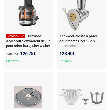
Promo -3%
Kenwood
Kenwood Presse à pâtes
Accessoire extracteur de jus
pour robots Chef/ kMix
-
pour robot kMix, Chef & Chef
Accessoire pour robot de
XL
- Extracteur de jus pour
cuisine - Corps aluminium et
Nouveau prix :
126,25€
123,40€
Ancien prix :
130,15€
robots de cuisine - filtre à jus
inox - Compatible Chef, Chef
- bac à pulpe - clapet stop-
XL et kMix - Référence
En stock
En stock
goutte - brosse de nettoyage
KAX92.A0ME
- compatible kMix, Chef, Chef
XL