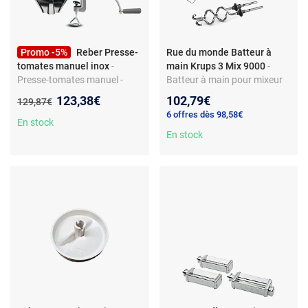
Promo -5%
Reber Presse-
Rue du monde Batteur à
tomates manuel inox
-
main Krups 3 Mix 9000
-
Presse-tomates manuel -
Batteur à main pour mixeur
Corps en fonte époxy
Krups 3 Mix 9000 - Référence
Nouveau prix :
123,38€
102,79€
Ancien prix :
129,87€
alimentaire - Vis en POM
GN9101 - Corps plastique -
6 offres dès 98,58€
antifriction - Entonnoir et
Compatible Krups
En stock
égouttoir en acier inox
En stock