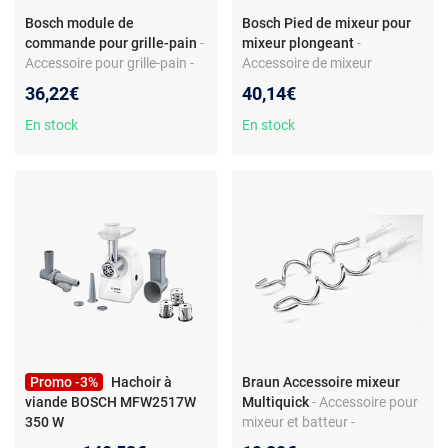
Bosch module de
Bosch Pied de mixeur pour
commande pour grille-pain
-
mixeur plongeant
-
Accessoire pour grille-pain -
Accessoire de mixeur
Module de commande -
plongeant - Embout en
36,22€
40,14€
Compatible Bosch
plastique - Compatible séries
TAT6004/02 et séries
MSM24x et MSM26x -
En stock
En stock
Référence 12010785 -
Montage facile
Promo -3%
Hachoir à
Braun Accessoire mixeur
viande BOSCH MFW2517W
Multiquick
- Accessoire pour
350 W
mixeur et batteur -
Compatible Multimix 4 en 1 -