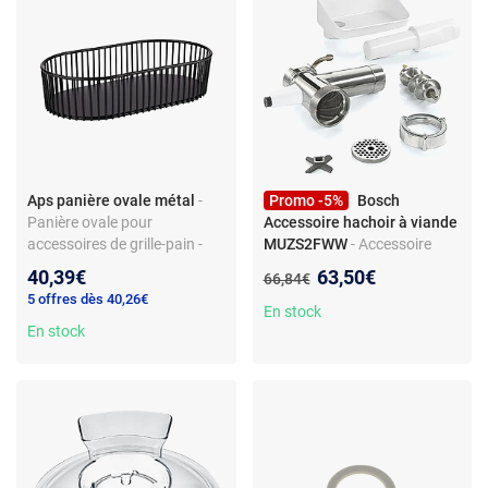
Aps panière ovale métal
-
Promo -5%
Bosch
Panière ovale pour
Accessoire hachoir à viande
accessoires de grille-pain -
MUZS2FWW
- Accessoire
métal noir - finition élégante -
pour hachoir électrique -
Nouveau prix :
40,39€
63,50€
Ancien prix :
66,84€
robuste - idéale buffet et
Compatible MUM Serie 2 -
5 offres dès 40,26€
service
Corps acier - Montage rapide
En stock
En stock
- Entretien facile