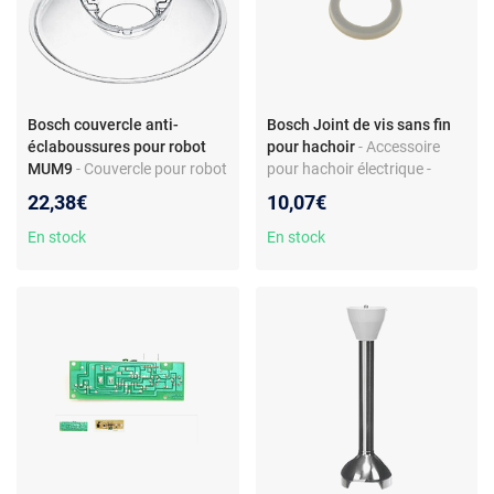
Bosch couvercle anti-
Bosch Joint de vis sans fin
éclaboussures pour robot
pour hachoir
- Accessoire
MUM9
- Couvercle pour robot
pour hachoir électrique -
pâtissier MUM9 -
Joint de vis sans fin silicone -
22,38€
10,07€
Compatibilité MUM9
Réf. 10003402 - Compatible
Optimum - Plastique
séries MFW674/686
En stock
En stock
transparent - Pièce d’origine
Bosch - Réf. 12013427