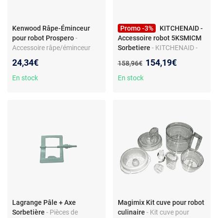
Kenwood Râpe-Éminceur
Promo -3%
KITCHENAID -
pour robot Prospero
-
Accessoire robot 5KSMICM
Accessoire râpe/éminceur
Sorbetiere
- KITCHENAID -
pour robot de cuisine
Accessoire robot 5KSMICM
Nouveau prix :
24,34€
154,19€
Ancien prix :
158,96€
Kenwood - Compatible
Sorbetiere
Prospero KM260/AT264 et
En stock
En stock
modèles associés - Corps
inox - Réf. KW706848
Lagrange Pâle + Axe
Magimix Kit cuve pour robot
Sorbetière
- Pièces de
culinaire
- Kit cuve pour