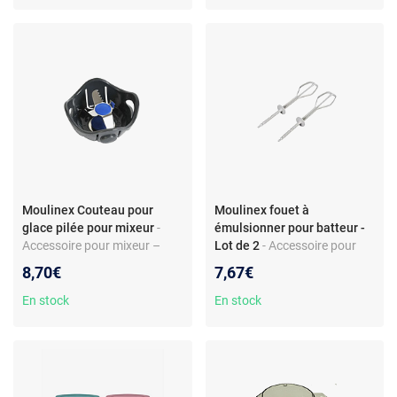
Couleur noire - Matériau
plastique
Moulinex Couteau pour
Moulinex fouet à
glace pilée pour mixeur
-
émulsionner pour batteur -
Accessoire pour mixeur –
Lot de 2
- Accessoire pour
Lame pour glace pilée –
batteur – Compatible
8,70€
7,67€
Compatible Click & Mix – Réf.
HM2118106WA,
XJ900901 – Modèle
HM2501106WA,
En stock
En stock
DD310110
HM211A116WA – Inox –
Facile à installer – Marque
d’origine