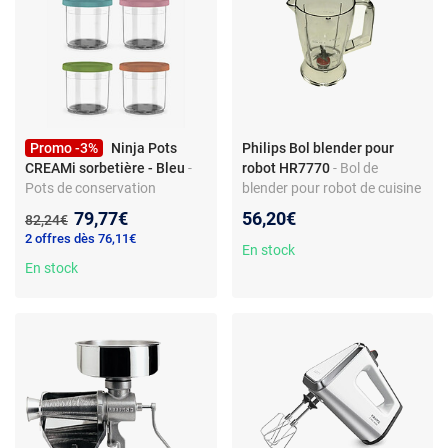
Promo -3%
Ninja Pots
Philips Bol blender pour
CREAMi sorbetière - Bleu
-
robot HR7770
- Bol de
Pots de conservation
blender pour robot de cuisine
sorbetière - lot de 4 -
– Pièce d’origine –
Nouveau prix :
79,77€
56,20€
Ancien prix :
82,24€
couvercles colorés - plastique
Compatible modèle HR7770
2 offres dès 76,11€
sans BPA
– Plastique transparent –
En stock
En stock
Accessoire préparation
culinaire