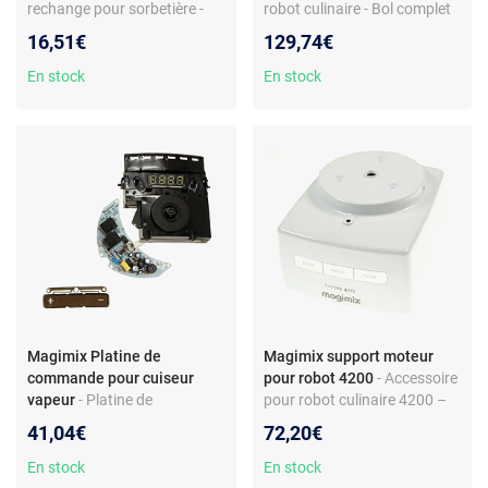
rechange pour sorbetière -
robot culinaire - Bol complet
Modèles en couleur
avec couvercle et poussoirs -
16,51€
129,74€
Compatible séries Cuisine
Système 4100/5000/5100 -
En stock
En stock
Plastique transparent
Magimix Platine de
Magimix support moteur
commande pour cuiseur
pour robot 4200
- Accessoire
vapeur
- Platine de
pour robot culinaire 4200 –
commande pour cuiseur
support moteur de
41,04€
72,20€
vapeur Magimix - Compatible
remplacement – compatible
modèles 11578, 11579,
Cuisine Système 4200 XL –
En stock
En stock
11581, 11582 - Réf. 505628 -
plastique blanc – réf. 107746