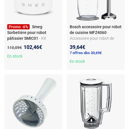
Promo -6%
Smeg
Bosch accessoire pour robot
Sorbetière pour robot
de cuisine MFZ4060
-
pâtissier SMIC01
- Kit
Accessoire pour robot de
d'accessoires - Pour robot
cuisine - Compatible Bosch
Nouveau prix :
102,46€
39,64€
Ancien prix :
110,09€
cuisine Smeg SMIC01 -
MFZ 4060 - Inox et plastique
7 offres dès 30,69€
Capacité : 1.1 L
- 220 V
En stock
En stock