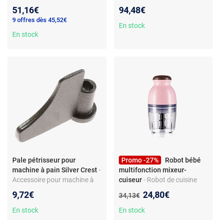
Bol 800 ml - Lames acier inox
automatiques - écran LCD -
51,16€
94,48€
- Commandes par boutons -
maintien au chaud - cuve
9 offres dès 45,52€
Alimentation 220-240 V -
antiadhésive - lave-vaisselle -
En stock
Fréquence 50-60 Hz
En stock
fenêtre de contrôle
Pale pétrisseur pour
Promo -27%
Robot bébé
machine à pain Silver Crest
-
multifonction mixeur-
Accessoire pour machine à
cuiseur
- Robot de cuisine
pain - Compatible modèles
pour bébé - mixeur, cuiseur et
Nouveau prix :
9,72€
24,80€
Ancien prix :
34,13€
175A49, SBB 850A1 - Métal -
presse-agrumes - 300 W -
Gris foncé - Pièce d’origine
12?000 tr/min - double lame -
En stock
En stock
constructeur
portable