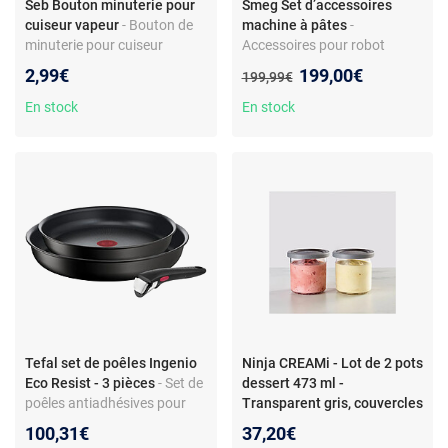
Seb Bouton minuterie pour
Smeg Set d’accessoires
cuiseur vapeur
- Bouton de
machine à pâtes
-
minuterie pour cuiseur
Accessoires pour robot
vapeur - Compatible séries
pâtissier - Compatible SMF01
Nouveau prix :
2,99€
199,00€
Ancien prix :
199,99€
Convenient SEB, Tefal,
- 3 rouleaux pâte, fettuccine,
Moulinex - Pièce d’origine
tagliolini - Corps inox
En stock
En stock
SS993556 - Plastique blanc
Tefal set de poêles Ingenio
Ninja CREAMi - Lot de 2 pots
Eco Resist - 3 pièces
- Set de
dessert 473 ml -
poêles antiadhésives pour
Transparent gris, couvercles
cuisine - revêtement Titanium
inclus
- Set de 2 pots à
100,31€
37,20€
6X - poignée amovible -
desserts Ninja CREAMi avec