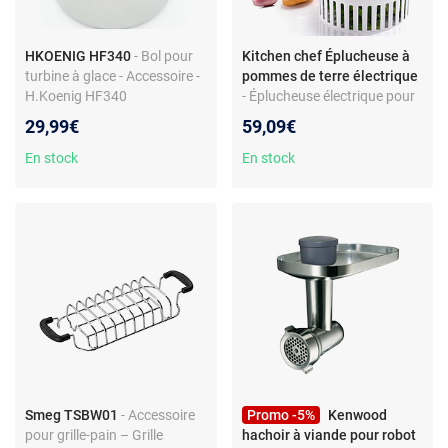
HKOENIG HF340
- Bol pour
Kitchen chef Éplucheuse à
turbine à glace - Accessoire -
pommes de terre électrique
H.Koenig HF340
- Éplucheuse électrique pour
pommes de terre - 85 W -
29,99€
59,09€
fonction essoreuse à salade -
couvercle avec sécurité -
En stock
En stock
pieds antidérapants - non
connectée
Smeg TSBW01
- Accessoire
Promo -5%
Kenwood
pour grille-pain – Grille
hachoir à viande pour robot