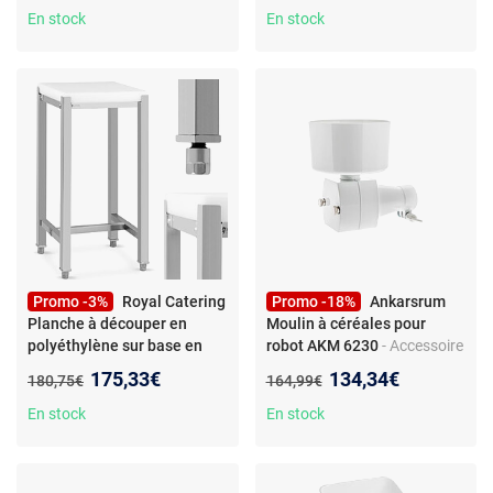
compatible induction, gaz,
couvercles gris, 473 ml,
En stock
En stock
électrique, vitrocéramique -
conteneurs transparents,
empilables - sans PFOA
XSK2PNT300EUK
Promo -3%
Royal Catering
Promo -18%
Ankarsrum
Planche à découper en
Moulin à céréales pour
polyéthylène sur base en
robot AKM 6230
- Accessoire
acier, 40 x 40 x 88 cm
pour robot de cuisine -
Nouveau prix :
Nouveau prix :
175,33€
134,34€
Ancien prix :
Ancien prix :
180,75€
164,99€
Moulin à céréales -
Compatible AKM 6230 - Pour
En stock
En stock
ingrédients secs uniquement
- Corps plastique - Réf.
920900046