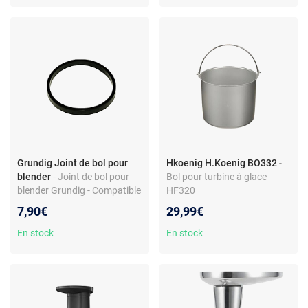
Grundig Joint de bol pour
Hkoenig H.Koenig BO332
-
blender
- Joint de bol pour
Bol pour turbine à glace
blender Grundig - Compatible
HF320
modèle BL5040 - Référence
7,90€
29,99€
9193024245 - Caoutchouc
noir - Accessoire petit
En stock
En stock
électroménager