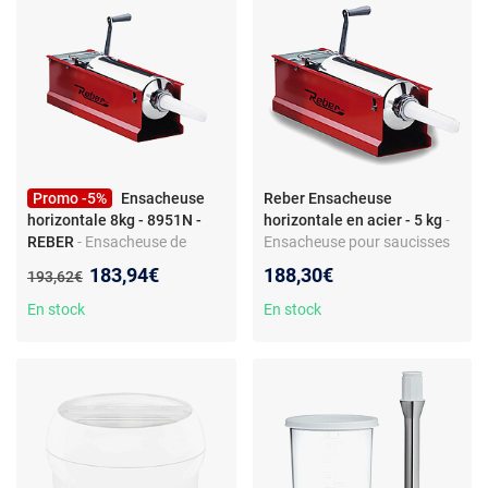
Promo -5%
Ensacheuse
Reber Ensacheuse
horizontale 8kg - 8951N -
horizontale en acier - 5 kg
-
REBER
- Ensacheuse de
Ensacheuse pour saucisses
cuisine - Horizontale 8 kg -
et viandes - acier verni et inox
Nouveau prix :
183,94€
188,30€
Ancien prix :
193,62€
Accessoires : entonnoirs
- 2 vitesses - 4 entonnoirs -
plastique, engrenages
piston à expulsion d’air -
En stock
En stock
métalliques
tuyau inox AISI 304