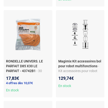
220-240 V
inclus - Coloris gris
RONDELLE UNIVERS. LE
Magimix Kit accessoires bol
PARFAIT D85 X30 LE
pour robot multifonctions
-
PARFAIT - 43742B1
- 30
Kit accessoires pour robot
RONDELLES UNIVERSELLES
multifonctions - Bol et pièces
17,83€
129,74€
D85 MM - LE PARFAIT
compatibles Cuisine System
4 offres dès 10,07€
4100, 4100G, 4150, 5000,
En stock
En stock
5100, 5100G - Plastique
transparent