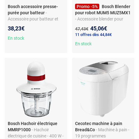
Bosch accessoire presse-
Promo -5%
Bosch Blender
purée pour batteur
-
pour robot MUM5 MUZ5MX1
Accessoire pour batteur et
- Accessoire blender pour
fouet électrique - presse-
robot MUM5 - Bol plastique
Nouveau prix :
38,23€
45,06€
Ancien prix :
47,43€
purée ergonomique -
gradué - Lames inox -
11 offres dès 44,84€
compatible Bosch - matériau
Couvercle avec ouverture -
En stock
plastique - entretien facile
Compatible Bosch
En stock
Bosch Hachoir électrique
Cecotec machine à pain
MMRP1000
- Hachoir
Bread&Co
- Machine à pain -
électrique de cuisine - 400 W -
19 programmes