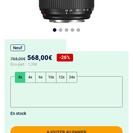
Neuf
Nouveau prix :
568,00€
-26%
Ancien prix :
768,00€
Réduction de :
Éco-part. :
1,20€
3x
4x
6x
10x
12x
24x
En stock
AJOUTER AU PANIER