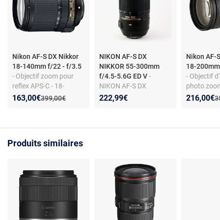
Nikon AF-S DX Nikkor
NIKON AF-S DX
Nikon AF-S
18-140mm f/22 - f/3.5
NIKKOR 55-300mm
18-200mm f
- Objectif zoom pour
f/4.5-5.6G ED V
-
- Objectif d
reflex APS-C - 18-
NIKON AF-S DX
photo zoom
140mm - f/3.5-5.6 - VR
NIKKOR 55-300mm
- Monture N
Nouveau prix :
Réduction de :
Nouveau p
Réduction
163,00€
222,99€
216,00€
Ancien prix :
A
399,00€
3
- monture Nikon
f/4.5-5.6G ED V
Verre ED - L
asphériqu
Produits similaires