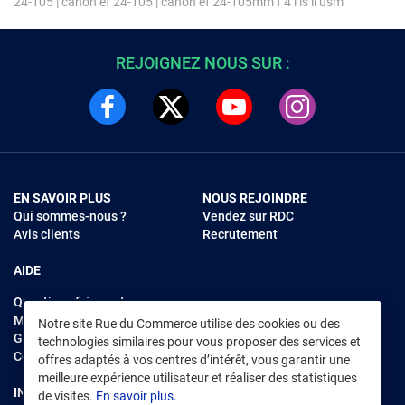
24-105
|
canon ef 24-105
|
canon ef 24-105mm f 4 l is ii usm
REJOIGNEZ NOUS SUR :
EN SAVOIR PLUS
NOUS REJOINDRE
Qui sommes-nous ?
Vendez sur RDC
Avis clients
Recrutement
AIDE
Questions fréquentes
Modes de règlements
Notre site Rue du Commerce utilise des cookies ou des
Garantie et retours
technologies similaires pour vous proposer des services et
Contacter Rue du Commerce
offres adaptés à vos centres d’intérêt, vous garantir une
meilleure expérience utilisateur et réaliser des statistiques
INFORMATIONS LÉGALES
RENDEZ-VOUS SUR L'APP
de visites.
En savoir plus.