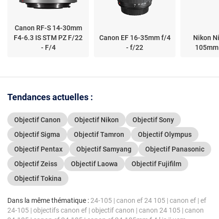
Canon RF-S 14-30mm
F4-6.3 IS STM PZ F/22
Canon EF 16-35mm f/4
Nikon Ni
- F/4
- f/22
105mm f
Tendances actuelles :
Objectif Canon
Objectif Nikon
Objectif Sony
Objectif Sigma
Objectif Tamron
Objectif Olympus
Objectif Pentax
Objectif Samyang
Objectif Panasonic
Objectif Zeiss
Objectif Laowa
Objectif Fujifilm
Objectif Tokina
Dans la même thématique :
24-105
|
canon ef 24 105
|
canon ef
|
ef
24-105
|
objectifs canon ef
|
objectif canon
|
canon 24 105
|
canon