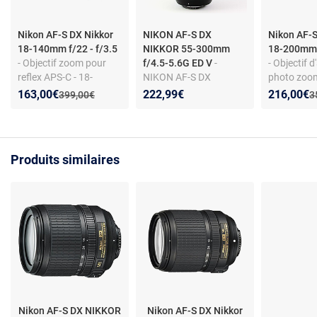
Nikon AF-S DX Nikkor
NIKON AF-S DX
Nikon AF-S
18-140mm f/22 - f/3.5
NIKKOR 55-300mm
18-200mm f
- Objectif zoom pour
f/4.5-5.6G ED V
-
- Objectif d
reflex APS-C - 18-
NIKON AF-S DX
photo zoom
140mm - f/3.5-5.6 - VR
NIKKOR 55-300mm
- Monture N
Nouveau prix :
Réduction de :
Nouveau p
Réduction
163,00€
222,99€
216,00€
Ancien prix :
A
399,00€
3
- monture Nikon
f/4.5-5.6G ED V
Verre ED - L
asphériqu
Produits similaires
Nikon AF-S DX NIKKOR
Nikon AF-S DX Nikkor