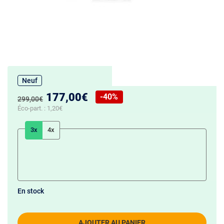
Neuf
Nouveau prix :
177,00€
-40%
Ancien prix :
299,00€
Réduction de :
Éco-part. :
1,20€
3x
4x
En stock
AJOUTER AU PANIER