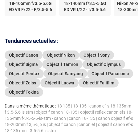
18-105mm f/3.5-5.6G
18-140mm f/3.5-5.6G
Nikon AF-
ED VR F/22 - F/3.5-5.6
ED VR f/22 - f/3.5-5.6
18-300mm 
Tendances actuelles :
Objectif Canon
Objectif Nikon
Objectif Sony
Objectif Sigma
Objectif Tamron
Objectif Olympus
Objectif Pentax
Objectif Samyang
Objectif Panasonic
Objectif Zeiss
Objectif Laowa
Objectif Fujifilm
Objectif Tokina
Dans la même thématique :
18 135
|
18-135
|
canon ef-s 18-135mm
f 3.5-5.6 is stm
|
objectif canon 18-135
|
objectif reflex canon efs 18-
135-mm f-3-5-5-6-is-stm - canon
|
canon 18-135
|
canon objectif ef-s
18-200mm f 3,5-5,6 is
|
objectif canon
|
canon ef
|
objectif canon ef-s
18-135 mm f 3.5-5.6 is stm