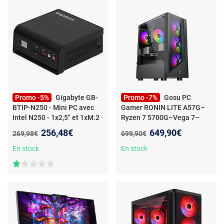
Promo -5%
Gigabyte GB-
Promo -7%
Gosu PC
BTIP-N250 - Mini PC avec
Gamer RONIN LITE A57G–
Intel N250 - 1x2,5" et 1xM.2
-
Ryzen 7 5700G–Vega 7–
GIGABYTE BRIX GB-BTIP-
16Go DDR4–SSD NVMe
Nouveau prix :
Nouveau prix :
256,48€
649,90€
Ancien prix :
Ancien prix :
269,98€
699,90€
N250 Mini PC Barebone -
500Go–W11 Pro–WiFi
-
Intel N250, M.2 2280 PCIe +
Niveau Débutant | Idéal Jeux
En stock
En stock
2.5" SATA, Wi-Fi 5, Gigabit
E-Sport & Full HD | Stable,
LAN, HDMI 2.0, USB-C
Rapide et Évolutif