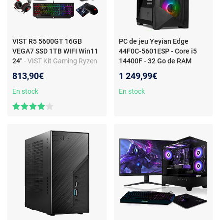
VIST R5 5600GT 16GB
PC de jeu Yeyian Edge
VEGA7 SSD 1TB WIFI Win11
44F0C-5601ESP - Core i5
24"
- VIST Kit Gaming Ryzen
14400F - 32 Go de RAM
5 5600GT - RAM 16Go - SSD
DDR5 - RTX 5060
813,90€
1 249,99€
1To M.2 - WIFI - LCD 24 -
Windows 11 Pro
En stock
En stock