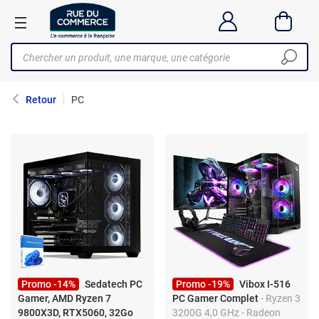
Retour
PC
Promo -14%
Sedatech PC
Promo -19%
Vibox I-516
Gamer, AMD Ryzen 7
PC Gamer Complet
- Ryzen 3
9800X3D, RTX5060, 32Go
3200G 4,0 GHz - Radeon