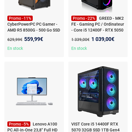
Promo -11%
Promo -22%
GREED - MK2
CyberPowerPC PC Gamer -
FE - Gaming PC / Ordinateur
AMD R5 8500G - 500 Go SSD
- Core i5 12400F - RTX 5050
- 16 Go DDR5 RAM -
- 32GO RAM - 512GO SSD
-
Nouveau prix :
Nouveau prix :
559,99€
1 039,00€
Ancien prix :
Ancien prix :
629,99€
1 339,00€
Windows 11
- CyberPowerPC
Greed® MK2 FE - PC Gaming
PC Gamer - AMD Ryzen 5
- Core i5 12400F + RTX 5050
En stock
En stock
8500G - 500 Go SSD - 16 Go
- Ordinateur RGB Ultra + PC
DDR5 RAM - Windows 11
Gamer 4K a 4,4 GHz - 32 Go
DDR4 RAM - 512 Go SSD -
WLAN + Windows 11 Pro
Promo -5%
Lenovo A100
VIST Core i5 14400F RTX
PC All-in-One 23,8" Full HD
5070 32GB SSD 1TB Gen4