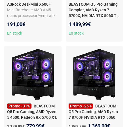
ASRock DeskMini X600
-
BEASTCOM Q5 Pro Gaming
Mini-Barebone AMD AM5
Complet, AMD Ryzen 7
(sans processeur/ventirad/
5700X, NVIDIA RTX 5060 Ti,
écran/mémoire/stockage/sy
16 Go RAM, 1 To
- PC gamer -
191,00€
1 489,99€
stème)
AMD Ryzen 5 5500 - RTX
4060 Ti - 32Go RAM - 1TB
En stock
En stock
NVMe SSD - Écran LED 27" -
Windows 11
Promo -31%
BEASTCOM
Promo -26%
BEASTCOM
Q5 Pro Gaming, AMD Ryzen
Q5 Pro Gaming, AMD Ryzen
5 4500, Radeon RX 5700 XT,
7 8700F, NVIDIA RTX 5060,
16 Go RAM, 1 To
32 Go RAM, 1 To
Nouveau prix :
Nouveau prix :
779,99€
1 369,00€
Ancien prix :
Ancien prix :
1 139,99€
1 869,99€