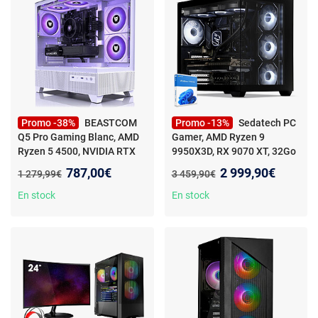
Promo -38%
BEASTCOM
Promo -13%
Sedatech PC
Q5 Pro Gaming Blanc, AMD
Gamer, AMD Ryzen 9
Ryzen 5 4500, NVIDIA RTX
9950X3D, RX 9070 XT, 32Go
3050, 16 Go RAM, 1 To
DDR5, 2To SSD, Win 11
-
Nouveau prix :
Nouveau prix :
787,00€
2 999,90€
Ancien prix :
Ancien prix :
1 279,99€
3 459,90€
Sedatech PC Gamer
Advanced Watercooling Maxi
En stock
En stock
Vision • AMD Ryzen 9
9950X3D • RX 9070 XT •
32Go DDR5 • 2To SSD M.2 •
Windows 11