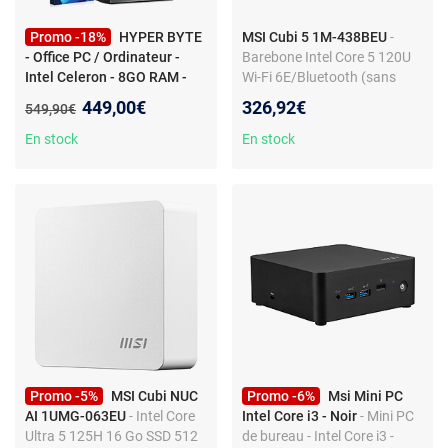
Promo -18%
HYPER BYTE
MSI Cubi 5 1M-438BEU
-
- Office PC / Ordinateur -
Barebone Intel Core 5 120U
Intel Celeron - 8GO RAM -
Wi-Fi 6E/Bluetooth (sans
256GO SSD - WLAN - W11
écran/mémoire/disque
Nouveau prix :
449,00€
326,92€
Ancien prix :
549,90€
Pro
- Office Pc - Ordinateur
dur/système)
avec Intel Celeron G5905 a
En stock
En stock
3,5 GHz | 8 Go DDR4 de RAM
| Disque Dur SSD 256 Go | Win
11 Pro | WiFi | Rapide Tours
Pc
Promo -5%
MSI Cubi NUC
Promo -6%
Msi Mini PC
AI 1UMG-063EU
- Intel Core
Intel Core i3 - Noir
- Mini PC
Ultra 5 125H 16 Go SSD 512
de bureau - Intel Core i3 -