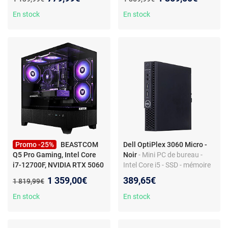
En stock
En stock
Promo -25%
BEASTCOM
Dell OptiPlex 3060 Micro -
Q5 Pro Gaming, Intel Core
Noir
- Mini PC de bureau -
i7-12700F, NVIDIA RTX 5060
Intel Core i5 - SSD - mémoire
Ti, 32Go RAM, 1 To
DDR4 - Windows 11 Pro -
Nouveau prix :
1 359,00€
389,65€
Ancien prix :
1 819,99€
Intel UHD Graphics
En stock
En stock