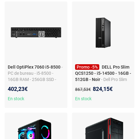
Dell OptiPlex 7060 i5-8500
-
Promo -5%
DELL Pro Slim
PC de bureau - i5-8500 -
QCS1250 - i5-14500 - 16GB -
16GB RAM - 256GB SSD -
512GB - Noir
- Dell Pro Slim
Windows 11
QCS1250 – Intel Core i5-
Nouveau prix :
402,23€
824,15€
Ancien prix :
867,53€
14500, 16 Go DDR5, 512 Go
NVMe, Win11 Pro – Compact
En stock
En stock
noir