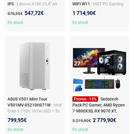
IPS
- Lenovo A100 23,8" All-
WIFI W11
- VIST PC Gaming
in-One Intel N100 8 Go RAM
Core i5-14400F - RAM 32Go -
Nouveau prix :
547,72€
1 714,90€
Ancien prix :
576,55€
256 Go SSD Windows 11
RTX 5070 - SSD 1To M.2 -
Windows 11 Pro
En stock
En stock
ASUS V501 Mini Tour
Promo -13%
Sedatech
V501MV-05210H071W
- Intel
Pack PC Gamer, AMD Ryzen
Core 5 210H 16 Go SSD 1 To
7 9800X3D, RX 9070 XT,
Wi-Fi 6/Bluetooth Windows
32Go DDR5, 2To SSD, Win 11,
Nouveau prix :
799,95€
2 779,90€
Ancien prix :
3 219,90€
11 Famille
Ecran 27''
- Sedatech Pack
PC Gamer Advanced
En stock
En stock