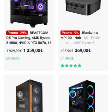
Promo -29%
BEASTCOM
Promo -9%
Blackview
Q5 Pro Gaming, AMD Ryzen
MP100 - Noir
- Mini PC de
5 4500, NVIDIA RTX 5070, 16
bureau - AMD Ryzen 5 -
Go RAM, 1 To
- PC Gamer -
Radeon Graphics - Windows
Nouveau prix :
Nouveau prix :
1 359,00€
369,00€
Ancien prix :
Ancien prix :
1 929,99€
405,90€
AMD Ryzen 5 4500 6x
11 Pro - Wi-Fi 6
3.60GHz - NVIDIA RTX 4070
En stock
En stock
12GB - 32GB RAM - 1TB
NVMe SSD - WiFi 5 - Windows
11 Pro