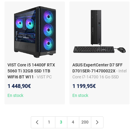
VIST Core i5 14400F RTX
ASUS ExpertCenter D7 SFF
5060 Ti 32GB SSD 1TB
D701SER-714700022X
- Intel
WIFI6 BT W11
- VIST PC
Core i7-14700 16 Go SSD
Gaming Core i5 14400F -
512 Go Wi-Fi 6/Bluetooth
1 448,90€
1 199,95€
RAM 32Go - NVIDIA GeForce
Windows 11 Professionnel
5060Ti - SSD 1To M.2 - W11
En stock
En stock
1
3
4
200