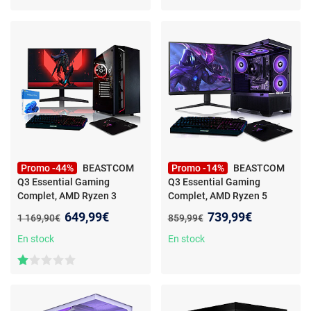
Watercooling Aquarium •
AMD Ryzen 7 9800X3D • RX
9070 XT • 32Go DDR5 • 2To
SSD M.2 • Windows 11 •
Moniteur 27''
Promo -44%
BEASTCOM
Promo -14%
BEASTCOM
Q3 Essential Gaming
Q3 Essential Gaming
Complet, AMD Ryzen 3
Complet, AMD Ryzen 5
3200G, Radeon Vega 8,
3400G, Radeon Vega 11,
Nouveau prix :
Nouveau prix :
649,99€
739,99€
Ancien prix :
Ancien prix :
1 169,90€
859,99€
16Go RAM, 1 To
- PC Gaming
16Go RAM, 1To
- AMD Ryzen 3 - Vega 8-core -
En stock
En stock
32Go RAM - 1TB SSD -
Moniteur 24" - Windows 11