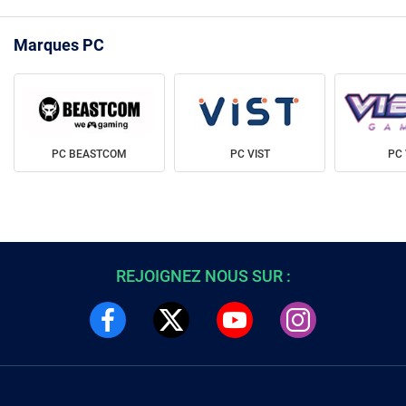
Marques PC
PC BEASTCOM
PC VIST
PC 
REJOIGNEZ NOUS SUR :