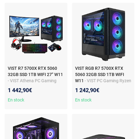
VIST R7 5700X RTX 5060
VIST RGB R7 5700X RTX
32GB SSD 1TB WIFI 27" W11
5060 32GB SSD 1TB WIFI
- VIST Athena PC Gaming
W11
- VIST PC Gaming Ryzen
Ryzen 7 5700X - RAM 32Go -
7 5700X - RAM 32Go - RTX
1 442,90€
1 242,90€
RTX 5060 - SSD 1To M.2 -
5060 - SSD 1To M.2 - WIFI -
WIFI - 27" - Windows 11 Pro
Windows 11 Pro
En stock
En stock