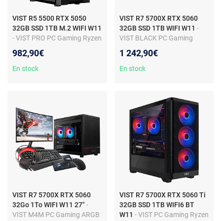
VIST R5 5500 RTX 5050
VIST R7 5700X RTX 5060
32GB SSD 1TB M.2 WIFI W11
32GB SSD 1TB WIFI W11
-
- VIST PRO PC Gaming Ryzen
VIST BLACK PC Gaming
5 5500 - RAM 32Go - RTX
Ryzen 7 5700X - RAM 32Go -
982,90€
1 242,90€
5050 - SSD 1To M.2 - WIFI -
RTX 5060 - SSD 1To M.2 -
Windows 11 Pro
WIFI - Windows 11 Pro
En stock
En stock
VIST R7 5700X RTX 5060
VIST R7 5700X RTX 5060 Ti
32Go 1To WIFI W11 27"
-
32GB SSD 1TB WIFI6 BT
VIST M4M PC Gaming ARGB
W11
- VIST PC Gaming Ryzen