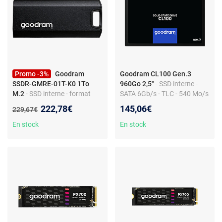
Promo -3%
Goodram
Goodram CL100 Gen.3
SSDR-GMRE-01T-K0 1To
960Go 2,5"
- SSD interne -
M.2
- SSD interne - format
SATA 6Gb/s - TLC - 540 Mo/s
M.2 - USB 3.2 - 2000 Mo/s
lecture - 460 Mo/s écriture
Nouveau prix :
222,78€
145,06€
Ancien prix :
229,67€
lecture/écriture - dissipateur
En stock
En stock