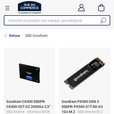
Retour
SSD Goodram
Goodram CX400 SSDPR-
Goodram PX500 GEN.3
CX400-02T-G2 2000Go 2,5"
-
SSDPR-PX500-01T-80-G3
SSD interne - interface SATA
1Go M.2
- SSD interne M.2