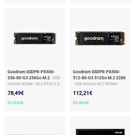
Goodram SSDPR-PX500-
Goodram SSDPR-PX500-
256-80-G3 256Go M.2
- SSD
512-80-G3 512Go M.2 2280
interne NVMe - M.2 PCIe 3.0
- SSD interne M.2 NVMe -
x4 - TLC - 3200 Mo/s lecture -
PCIe 3.0 x4 - 3200 Mo/s -
78,49€
112,21€
1300 Mo/s écriture
2400 Mo/s
En stock
En stock