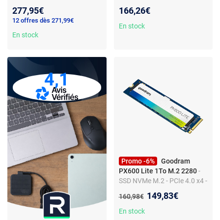
6Gb/s - lecture 550 Mo/s -
NVMe - PCIe 3.0 x4 - TLC -
277,95€
166,26€
écriture 500 Mo/s -
3300 Mo/s lecture - 2700
12 offres dès 271,99€
endurance 720 ToE
Mo/s écriture
En stock
En stock
4,1
Promo -6%
Goodram
PX600 Lite 1To M.2 2280
-
SSD NVMe M.2 - PCIe 4.0 x4 -
3600 Mo/s lecture - 2700
Nouveau prix :
149,83€
Ancien prix :
160,98€
Mo/s écriture - NAND TLC
En stock