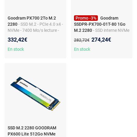
Goodram PX700 2To M.2
Promo -3%
Goodram
2280
- SSD M.2 - PCIe 4.0 x4 -
SSDPR-PX700-01T-80 1Go
NVMe - 7400 Mo/s lecture -
M.2 2280
- SSD interne NVMe
6500 Mo/s écriture -
- PCIe 4.0 x4 - 7400 Mo/s
Nouveau prix :
332,42€
274,24€
Ancien prix :
282,72€
dissipateur - compatible PS5
lecture - 6500 Mo/s écriture -
dissipateur
En stock
En stock
SSD M.2 2280 GOODRAM
PX600 Lite 512Go NVMe