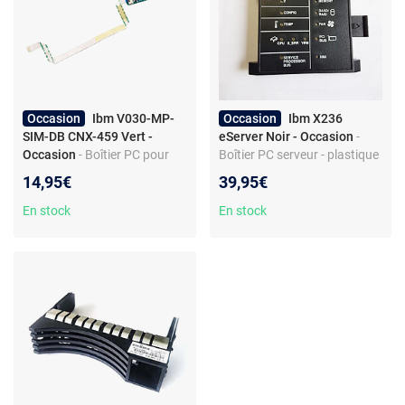
Occasion
Ibm V030-MP-
Occasion
Ibm X236
SIM-DB CNX-459 Vert -
eServer Noir - Occasion
-
Occasion
- Boîtier PC pour
Boîtier PC serveur - plastique
ordinateur portable -
- ports d’extensions - style
14,95€
39,95€
Plastique et métal -
sobre - indicateur ventilateur
Connecteur SIM
En stock
En stock