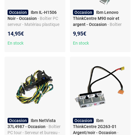
Occasion
Ibm IL-H1506
Occasion
Ibm Lenovo
Noir - Occasion
- Boîtier PC
ThinkCentre M90 noir et
serveur - Matériau plastique
argent - Occasion
- Boîtier
PC desktop - métal et
14,95€
9,95€
plastique - USB 2.0 -
alimentation propriétaire
En stock
En stock
Occasion
Ibm NetVista
Occasion
Ibm
37L4987 - Occasion
- Boîtier
ThinkCentre 2G263-01
PC tour - Serveur et bureau -
Argent/noir - Occasion
-