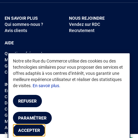
EN SAVOIR PLUS
NOUS REJOINDRE
Qui sommes-nous ?
Vendez sur RDC
Avis clients
Recrutement
AIDE
Questions fréquentes
Modes de règlements
Notre site Rue du Commerce utilise des cookies ou des
Garantie et retours
technologies similaires pour vous proposer des services et
Contacter Rue du Commerce
offres adaptés à vos centres d’intérêt, vous garantir une
meilleure expérience utilisateur et réaliser des statistiques
INFORMATIONS LÉGALES
RENDEZ-VOUS SUR L'APP
de visites.
En savoir plus.
Environnement
CGV
/
CGU Marketplace
REFUSER
Données personnelles
/
Cookies
Gérer mes cookies
PARAMÉTRER
Mentions légales
Accessibilité : non conforme
ACCEPTER
Notice d'accessibilité