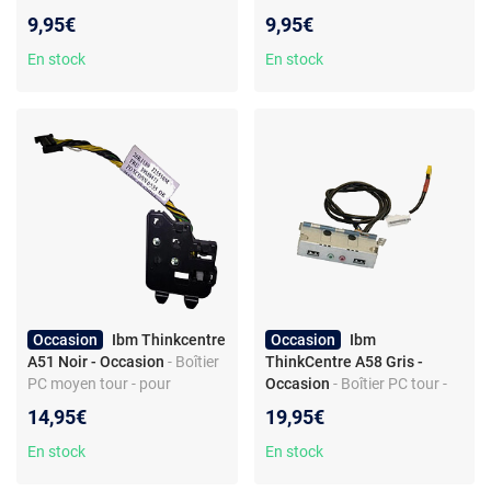
Connecteur PCIe 8 broches -
Boîtier PC - pour ordinateur
9,95€
9,95€
LED RGB
de bureau - façade USB et
audio - métal et plastique -
En stock
En stock
style sobre
Occasion
Ibm Thinkcentre
Occasion
Ibm
A51 Noir - Occasion
- Boîtier
ThinkCentre A58 Gris -
PC moyen tour - pour
Occasion
- Boîtier PC tour -
ordinateur de bureau -
métal et plastique - USB 2.0 -
14,95€
19,95€
plastique et métal -
prises audio façade
connecteur HE-10
En stock
En stock