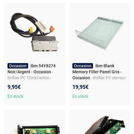
Occasion
Ibm 54Y8274
Occasion
Ibm Blank
Noir/Argent - Occasion
-
Memory Filler Panel Gris -
Boîtier PC ThinkCentre -
Occasion
- Boîtier PC serveur
métal et plastique - ports
- métal - usage serveur -
9,95€
19,95€
USB - audio façade
façade perforée pour
ventilation
En stock
En stock