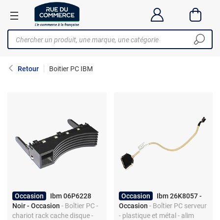
Retour
Boitier PC IBM
Occasion
Ibm 06P6228
Occasion
Ibm 26K8057 -
Noir - Occasion
- Boîtier PC -
Occasion
- Boîtier PC serveur
chariot rack cache disque -
- plastique et métal - alim