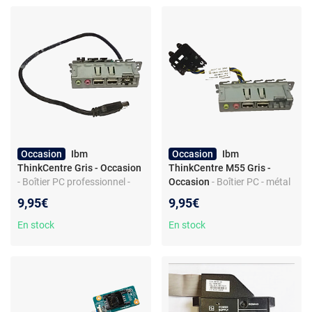
Occasion
Ibm
Occasion
Ibm
ThinkCentre Gris - Occasion
ThinkCentre M55 Gris -
- Boîtier PC professionnel -
Occasion
- Boîtier PC - métal
Châssis ThinkCentre - Métal
et plastique - ports USB et
9,95€
9,95€
et plastique - Ports USB
audio façade - prises casque
audio FireWire
et micro
En stock
En stock