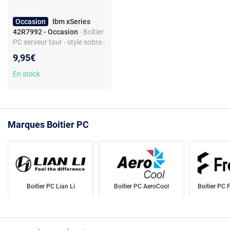
Occasion
Ibm xSeries
42R7992 - Occasion
- Boîtier
PC serveur tour - style sobre -
1 baie 2,5/3,5 - flux d'air
9,95€
optimisé
En stock
Marques Boitier PC
Boitier PC Lian Li
Boitier PC AeroCool
Boitier PC 