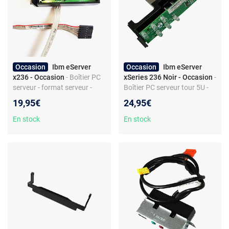
Occasion
Ibm eServer
Occasion
Ibm eServer
x236 - Occasion
- Boîtier PC
xSeries 236 Noir - Occasion
-
serveur - format serveur -
Boîtier PC serveur tour 5U -
design sobre
style gaming - structure
19,95€
24,95€
métal et plastique
En stock
En stock