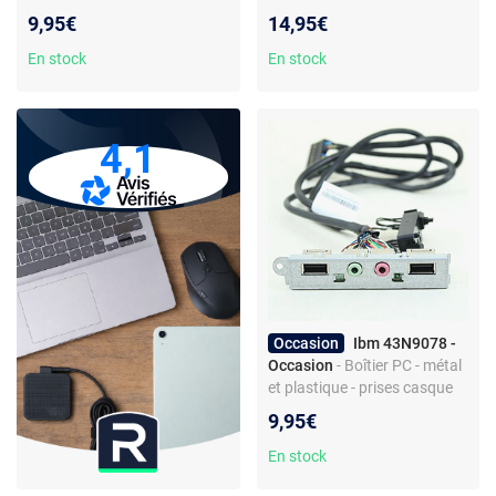
plastique et métal - noir
Serial ATA - USB 2.0 -
9,95€
14,95€
connecteur HE-10
En stock
En stock
4,1
Occasion
Ibm 43N9078 -
Occasion
- Boîtier PC - métal
et plastique - prises casque
et micro - ports USB en
9,95€
façade
En stock