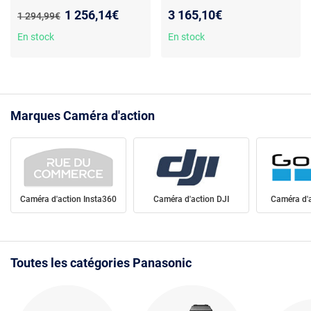
stabilisation hybride -
Zoom optique 24x - Objectif
Nouveau prix :
1 256,14€
3 165,10€
Ancien prix :
1 294,99€
autofocus continu - batterie
Leica Dicomar - UHD 32x
incluse
En stock
En stock
4,1
Marques Caméra d'action
Caméra d'action Insta360
Caméra d'action DJI
Caméra d'
Toutes les catégories Panasonic