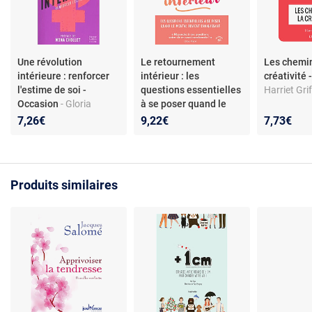
Une révolution
Le retournement
Les chemin
intérieure : renforcer
intérieur : les
créativité
l'estime de soi -
questions essentielles
Harriet Gri
Occasion
- Gloria
à se poser quand le
Steinem
mental devient
7,26€
9,22€
7,73€
envahissant -
Occasion
- François
Constanty
Produits similaires