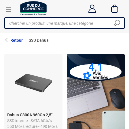
Retour
SSD Dahua
4,1
Dahua C800A 960Go 2,5"
-
SSD interne - SATA 6Gb/s -
550 Mo/s lecture - 490 Mo/s