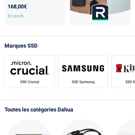
écriture - TRIM
168,00€
En stock
Marques SSD
SSD Crucial
SSD Samsung
SSD K
Toutes les catégories Dahua