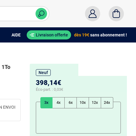
AIDE
Livraison offerte
dès 19€
sans abonnement !
 1To
Neuf
398,14€
Éco-part. :
0,03€
3x
4x
6x
10x
12x
24x
N ENVOI